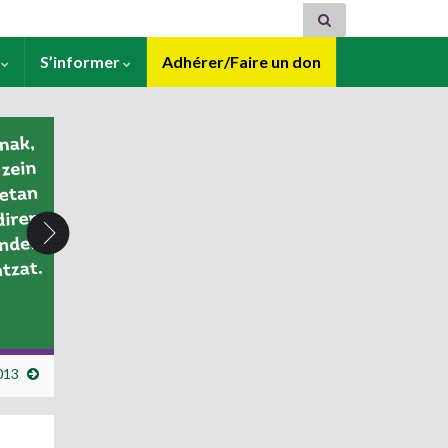
s
S’informer
Adhérer/Faire un don
2013