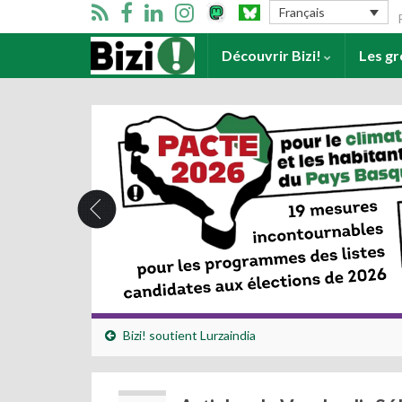
Se
Français
Accueil
Découvrir Bizi!
Les g
Bizi! soutient Lurzaindia