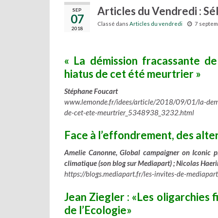
Articles du Vendredi : S
SEP
07
Classé dans
Articles du vendredi
7 septem
2018
« La démission fracassante de 
hiatus de cet été meurtrier »
Stéphane Foucart
www.lemonde.fr/idees/article/2018/09/01/la-demis
de-cet-ete-meurtrier_5348938_3232.html
Face à l’effondrement, des alt
Amelie Canonne, Global campaigner on Iconic pr
climatique (son blog sur Mediapart) ; Nicolas Haer
https://blogs.mediapart.fr/les-invites-de-mediap
Jean Ziegler : «Les oligarchies 
de l’Ecologie»