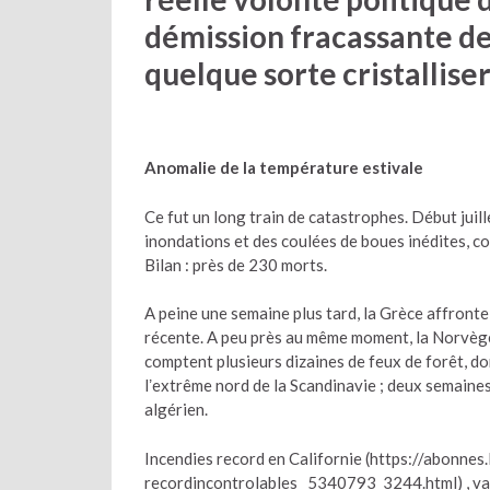
démission fracassante de 
quelque sorte cristalliser
Anomalie de la température estivale
Ce fut un long train de catastrophes. Début juill
inondations et des coulées de boues inédites, co
Bilan : près de 230 morts.
A peine une semaine plus tard, la Grèce affronte 
récente. A peu près au même moment, la Norvège 
comptent plusieurs dizaines de feux de forêt, dont
lʼextrême nord de la Scandinavie ; deux semaines
algérien.
Incendies record en Californie (https://abonne
recordincontrolables_ 5340793_3244.html) , vag