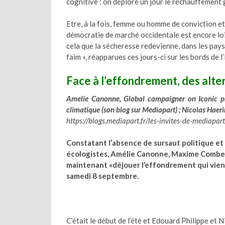
cognitive : on déplore un jour le réchauffement 
Etre, à la fois, femme ou homme de conviction et
démocratie de marché occidentale est encore loi
cela que la sécheresse redevienne, dans les pays 
faim », réapparues ces jours-ci sur les bords de lʼ
Face à l’effondrement, des alt
Amelie Canonne, Global campaigner on Iconic pr
climatique (son blog sur Mediapart) ; Nicolas Haer
https://blogs.mediapart.fr/les-invites-de-mediap
Constatant l’absence de sursaut politique et i
écologistes, Amélie Canonne, Maxime Combes 
maintenant «déjouer l’effondrement qui vient»
samedi 8 septembre.
C’était le début de l’été et Edouard Philippe et