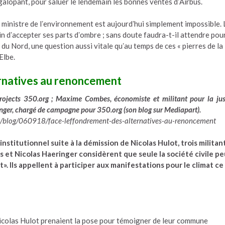
galopant, pour saluer le lendemain les bonnes ventes dʼAirbus.
 ministre de lʼenvironnement est aujourdʼhui simplement impossible. 
n dʼaccepter ses parts dʼombre ; sans doute faudra-t-il attendre pou
du Nord, une question aussi vitale quʼau temps de ces « pierres de la
Elbe.
ernatives au renoncement
ojects 350.org ; Maxime Combes, économiste et militant pour la jus
inger, chargé de campagne pour 350.org (son blog sur Mediapart).
art/blog/060918/face-leffondrement-des-alternatives-au-renoncement
nstitutionnel suite à la démission de Nicolas Hulot, trois militan
et Nicolas Haeringer considèrent que seule la société civile pe
. Ils appellent à participer aux manifestations pour le climat ce
 Nicolas Hulot prenaient la pose pour témoigner de leur commune