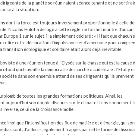
 dirigeants de la planète se réuniraient séance tenante et ne sortirai
ponse à la situation.
tions dont la force est toujours inversement proportionnelle à celle de
cule, Nicolas Hulot a dérogé à cette règle, ne faisant montre dʼaucun
 Europe 1 sur le sujet, il a simplement déclaré : « Il faut que chacun 
t de relire cette déclaration dʼimpuissance et dʼamertume pour compre
 transition écologique et solidaire était alors déjà inévitable.
byiste à une réunion tenue à lʼElysée sur la chasse qui est la cause 
rofond qui travaille la démocratie de marché occidentale : lʼEtat y e
la société dans son ensemble attend de ses dirigeants quʼils prennent 
ur.
surplomb de toutes les grandes formations politiques. Ainsi, les
nt aujourdʼhui son double discours sur le climat et lʼenvironnement, l
s inverse, celui de la croissance molle.
e implique lʼintensification des flux de matière et dʼénergie, qui son
édias sont, dʼailleurs, également frappés par cette forme de disson