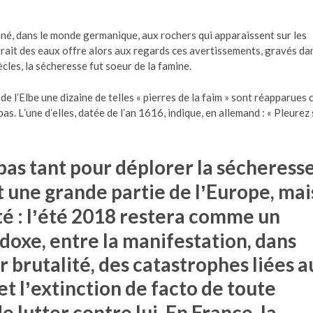
onné, dans le monde germanique, aux rochers qui apparaissent sur les
trait des eaux offre alors aux regards ces avertissements, gravés da
cles, la sécheresse fut soeur de la famine.
 lʼElbe une dizaine de telles « pierres de la faim » sont réapparues 
as. Lʼune dʼelles, datée de lʼan 1616, indique, en allemand : « Pleurez 
t pas tant pour déplorer la sécheress
t une grande partie de lʼEurope, mai
té : lʼété 2018 restera comme un
oxe, entre la manifestation, dans
r brutalité, des catastrophes liées a
t lʼextinction de facto de toute
e lutter contre lui. En France, la