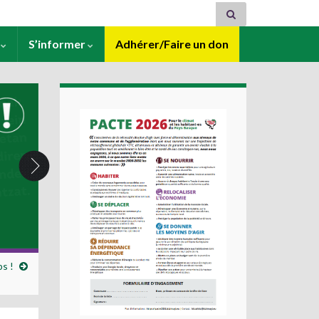
s
S’informer
Adhérer/Faire un don
ps !