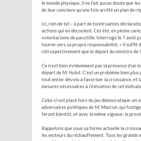
le monde physique, il ne fait aucun doute que les
de leur conclave quʼune fois arrêté un plan de ré
Ici, rien de tel – à part de tonitruantes déclara
actions qui en découlent. Cet été, en pleine cani
volontarisme de pacotille. Interrogé le 7 août par
tourne vers sa propre responsabilité. » Il suffi
rétrospectivement que le départ du ministre de la
Ce nʼest bien évidemment pas la présence dʼun lob
départ de M. Hulot. Cʼest un problème bien plus p
tout entier dévolu à favoriser la croissance, et 
mesures nécessaires à lʼélévation de cet indicate
Celui-ci est placé hors du jeu démocratique, en 
adversaires politiques de M. Macron, qui fustige
feront bientôt, et avec la même vigueur, le procè
Rappelons que sous sa forme actuelle la croissanc
les moteurs du réchauffement. Tous les grands m