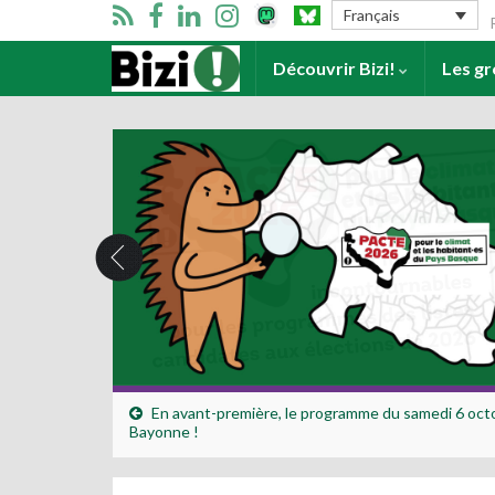
Se
Français
Accueil
Découvrir Bizi!
Les g
En avant-première, le programme du samedi 6 oct
Bayonne !