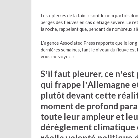
Les « pierres de la faim » sont le nom parfois d
berges des fleuves en cas dʼétiage sévère. Le re
la roche, rappelant que, pendant de nombreux siè
Lʼagence Associated Press rapporte que le long de
dernières semaines, tant le niveau du fleuve est b
vous me voyez. »
Sʼil faut pleurer, ce nʼes
qui frappe lʼAllemagne e
plutôt devant cette réali
moment de profond parad
toute leur ampleur et leu
dérèglement climatique e
réelle volonté politique d