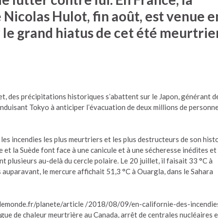
Nicolas Hulot, fin août, est venue e
 le grand hiatus de cet été meurtrier
et, des précipitations historiques sʼabattent sur le Japon, générant d
nduisant Tokyo à anticiper lʼévacuation de deux millions de personne
les incendies les plus meurtriers et les plus destructeurs de son hist
et la Suède font face à une canicule et à une sécheresse inédites et
 plusieurs au-delà du cercle polaire. Le 20 juillet, il faisait 33 °C à
 auparavant, le mercure affichait 51,3 °C à Ouargla, dans le Sahara
s.lemonde.fr/planete/article /2018/08/09/en-californie-des-incendie
ue de chaleur meurtrière au Canada, arrêt de centrales nucléaires 