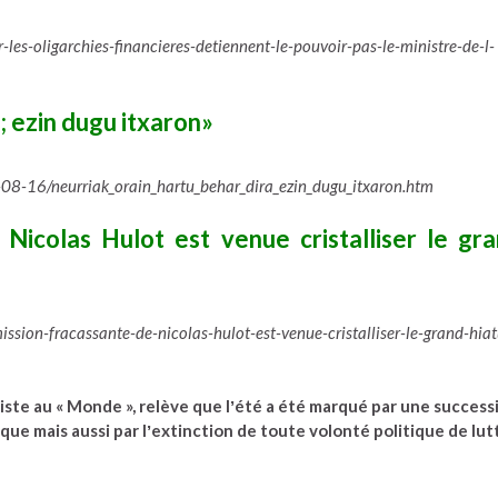
les-oligarchies-financieres-detiennent-le-pouvoir-pas-le-ministre-de-l-
; ezin dugu itxaron»
-16/neurriak_orain_hartu_behar_dira_ezin_dugu_itxaron.htm
Nicolas Hulot est venue cristalliser le gr
sion-fracassante-de-nicolas-hulot-est-venue-cristalliser-le-grand-hiat
ste au « Monde », relève que l
ʼ
é
t
é
a
é
t
é
marqu
é
par une success
ue mais aussi par l
ʼ
extinction de toute volont
é
politique de lut