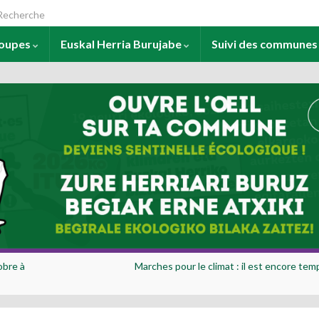
arch for:
roupes
Euskal Herria Burujabe
Suivi des commune
obre à
Marches pour le climat : il est encore tem