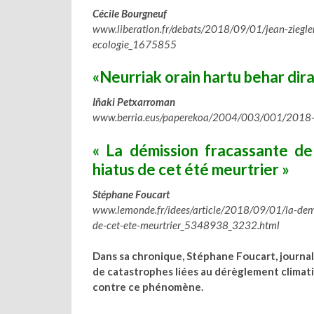
Cécile Bourgneuf
www.liberation.fr/debats/2018/09/01/jean-ziegler-
ecologie_1675855
«Neurriak orain hartu behar dira
Iñaki Petxarroman
www.berria.eus/paperekoa/2004/003/001/2018-08
« La démission fracassante de 
hiatus de cet été meurtrier »
Stéphane Foucart
www.lemonde.fr/idees/article/2018/09/01/la-demis
de-cet-ete-meurtrier_5348938_3232.html
Dans sa chronique, Stéphane Foucart, journali
de catastrophes li
é
es au dérèglement climatiq
contre ce ph
é
nom
è
ne.