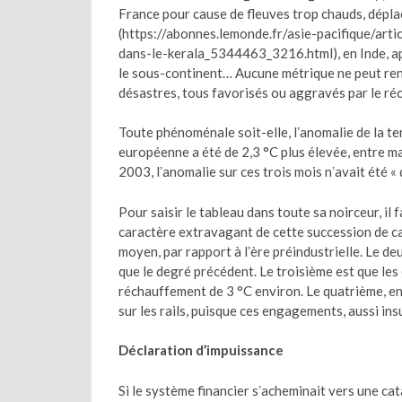
France pour cause de fleuves trop chauds, dépla
(https://abonnes.lemonde.fr/asie-pacifique/art
dans-le-kerala_5344463_3216.html), en Inde, ap
le sous-continent… Aucune métrique ne peut ren
désastres, tous favorisés ou aggravés par le ré
Toute phénoménale soit-elle, lʼanomalie de la t
européenne a été de 2,3 °C plus élevée, entre ma
2003, lʼanomalie sur ces trois mois nʼavait été « 
Pour saisir le tableau dans toute sa noirceur, il f
caractère extravagant de cette succession de c
moyen, par rapport à lʼère préindustrielle. Le 
que le degré précédent. Le troisième est que le
réchauffement de 3 °C environ. Le quatrième, e
sur les rails, puisque ces engagements, aussi ins
Déclaration d’impuissance
Si le système financier sʼacheminait vers une cat