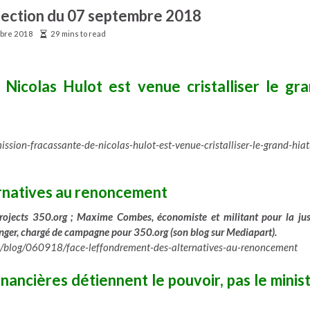
élection du 07 septembre 2018
bre 2018
29 mins to read
Nicolas Hulot est venue cristalliser le gr
sion-fracassante-de-nicolas-hulot-est-venue-cristalliser-le-grand-hiat
ernatives au renoncement
ojects 350.org ; Maxime Combes, économiste et militant pour la jus
inger, chargé de campagne pour 350.org (son blog sur Mediapart).
art/blog/060918/face-leffondrement-des-alternatives-au-renoncement
financières détiennent le pouvoir, pas le minis