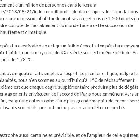
cement dʼun million de personnes dans le Kerala
icle/2018/08/21/inde-un-millionde- deplaces-apres-les-inondations
rès une mousson inhabituellement sévère, et plus de 1 200 morts d
dre compte de lʼaccablement du monde face à cette succession de
chauffement climatique.
empérature estivale nʼen est quʼun faible écho. La température moyen
i et juillet, que la moyenne du XXe siècle sur cette même période. En
que » de 1,78 °C.
aut avoir quatre faits simples à lʼesprit. Le premier est que, malgré le
alamités, nous nʼen sommes aujourdʼhui quʼà 1 °C de réchauffement
deuxième est que chaque degré supplémentaire produira plus de dégâts
s engagements en vigueur de lʼaccord de Paris nous emmènent vers u
nfin, est quʼune catastrophe dʼune plus grande magnitude encore sem
uffisants soient-ils, ne sont même pas en voie dʼêtre respectés.
astrophe aussi certaine et prévisible, et de lʼampleur de celle qui me