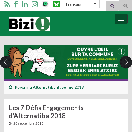
Search for:
Français
Tog
sear
for
Bizimugi
Bascu
la
navig
Revenir à
Alternatiba Bayonne 2018
Les 7 Défis Engagements
d’Alternatiba 2018
20 septembre 2018