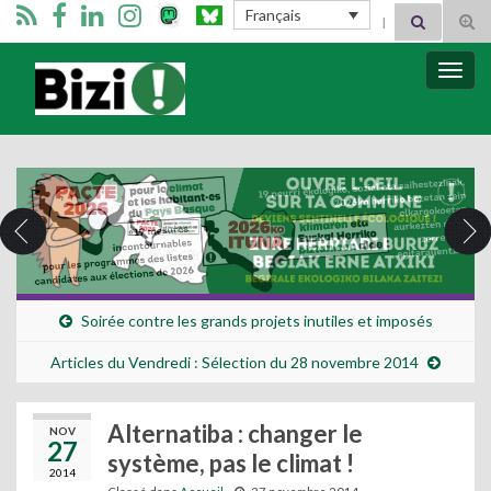
Search for:
Français
Tog
sear
for
Bizimugi
Bascu
la
navig
Soirée contre les grands projets inutiles et imposés
Articles du Vendredi : Sélection du 28 novembre 2014
Alternatiba : changer le
NOV
27
système, pas le climat !
2014