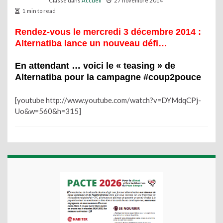
Classé dans
Accueil
27 novembre 2014
1 min to read
Rendez-vous le mercredi 3 décembre 2014 :
Alternatiba lance un nouveau défi…
En attendant … voici le
« teasing » de
Alternatiba pour la campagne #coup2pouce
[youtube http://www.youtube.com/watch?v=DYMdqCPj-
Uo&w=560&h=315]