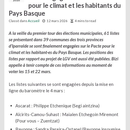
2026
pour le climat et les habitants du
Pays Basque
Classé dans
Accueil
12 mars 2026
4 mins to read
A la veille du premier tour des élections municipales,
61
listes
se présentant dans
39
communes des trois provinces
d’Iparralde se sont finalement engagées sur le Pacte pour le
climat et les habitant·es du Pays Basque. Les positions des
listes par rapport au projet de LGV ont aussi été publiées. Bizi
appelle à tenir compte de ces informations au moment de
voter les 15 et 22 mars.
Les listes suivantes se sont engagées depuis la mise en
ligne du baromètre le 4 mars :
Ascarat : Philippe Etchenique (Segi aintzina)
Aïcirits-Camou-Suhast : Maialen Etchegoin Miremont
(Pour vous – Zuentzat)
Bayonne : Sandra Pereira-Ostanel (Bayonne insoumise