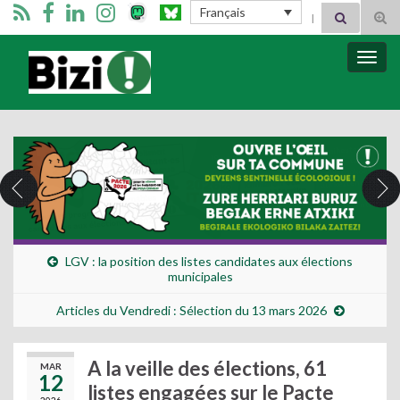
Search for:
Français
Tog
sear
for
Bizimugi
Bascu
la
navig
LGV : la position des listes candidates aux élections
municipales
Articles du Vendredi : Sélection du 13 mars 2026
A la veille des élections, 61
MAR
12
listes engagées sur le Pacte