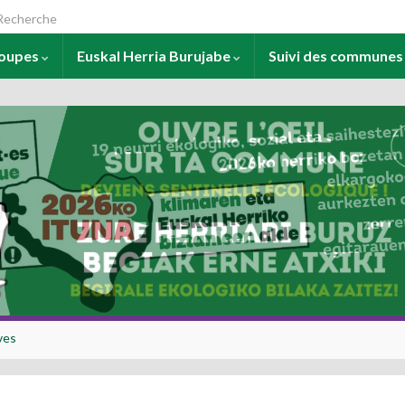
arch for:
roupes
Euskal Herria Burujabe
Suivi des commune
ves