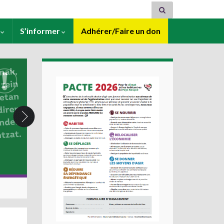
s
S’informer
Adhérer/Faire un don