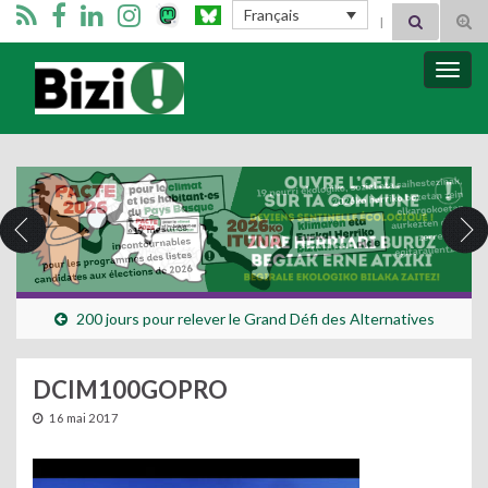
Search for:
Français
Tog
sear
for
Bizimugi
Bascu
la
navig
200 jours pour relever le Grand Défi des Alternatives
DCIM100GOPRO
16 mai 2017