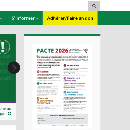
s
S’informer
Adhérer/Faire un don
ique au
que