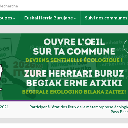
arch for:
roupes
Euskal Herria Burujabe
Suivi des commune
 2021
Participer à l’état des lieux de la métamorphose écolog
Pays Bas