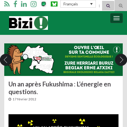
Search for:
Français
Tog
sear
for
Bizimugi
Bascu
la
navig
Un an après Fukushima : L’énergie en
questions.
17 février 2012