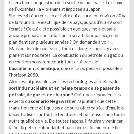
Il sera bien sûr question de la sortie du nucléaire. Le drame
de Fukushima l’a violemment imposée au Japon.
Sur les 54 réacteurs en activité qui assuraient environ 30%
de la fourniture électrique de ce pays, aujourd’hui 49 sont
fermés ! Ce qui a été possible en quelques mois et sans
aucune préparation là-bas ne le serait donc pas ici, en le
planifiant sur plusieurs années ? On demande à voir…
Mais au delà du nucléaire, d’autres dangers aussi graves
planent sur nos têtes. La combustion du pétrole, du gaz ou
du charbon nous font courir tout droit vers le
basculement climatique
, que certains pensent possible à
l’horizon 2050.
Alors est-il possible, avec les technologies actuelles, de
sortir du nucléaire et en même temps de se passer de
pétrole, de gaz et de charbon ?
Oui, nous répondent les
experts du
scénario Negawatt
en rajoutant que cette
transition énergétique sera de surcroit créatrice d’emplois
décentralisés sur tout le territoire, et porteuse d’une toute
autre qualité de vie. De toutes façons, il faudra y venir car
la fin du pétrole abondant et pas cher est imminente. Elle
va bouleverser nos sociétés entièrement basées sur