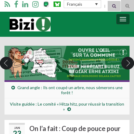
Search for:
Français
Tog
sear
for
Bizimugi
Bascu
la
navig
Grand angle : Ils ont coupé un arbre, nous sèmerons une
forêt !
Visite guidée : Le comité « Hitza hitz, pour réussir la transition
»
On l’a fait : Coup de pouce pour
JAN
23