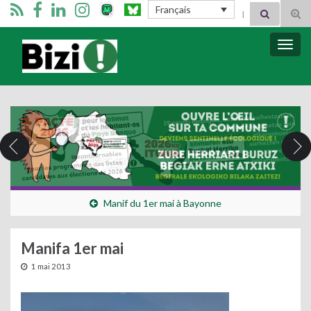
Search for:
Français
Tog
sear
for
Bizimugi
Bascu
la
navig
Manif du 1er mai à Bayonne
Manifa 1er mai
1 mai 2013