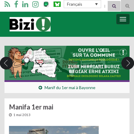
Search for:
Français
Tog
sear
for
Bizimugi
Bascu
la
navig
Manif du 1er mai à Bayonne
Manifa 1er mai
1 mai 2013