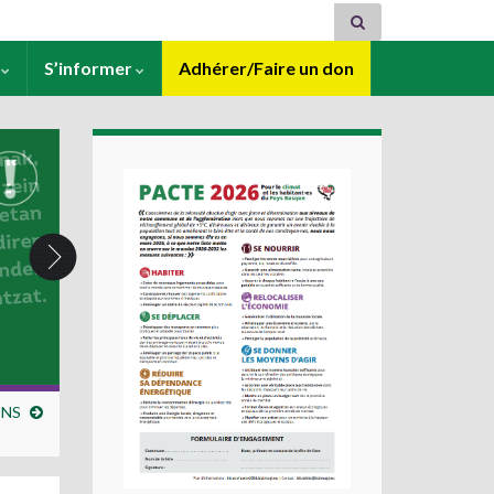
s
S’informer
Adhérer/Faire un don
INS