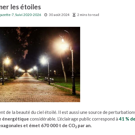
er les étoiles
gazette-7
,
Suivi 2020-2026
30 août 2024
2 mins to read
ent de la beauté du ciel étoilé. Il est aussi une source de perturbation
e énergétique
considérable. L’éclairage public correspond à
41 % de
xagonales et émet 670 000 t de CO
par an.
2