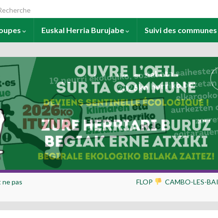
arch for:
roupes
Euskal Herria Burujabe
Suivi des commune
 ne pas
FLOP
CAMBO-LES-BA