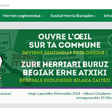
arch for:
Herrien segimendua
Euskal Herria Burujabe
Inf
 hautua!
Hego-Lapurdiko Alternatiba 2014 – bilkura Otsailaren
ortzegunarekin 19:00e