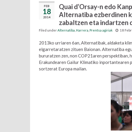
Quai d’Orsay-n edo Kanp
FEB
18
Alternatiba ezberdinen 
2014
zabaltzen eta indartzen 
Filed under
Alternatiba
,
Harrera
,
Prentsa agiriak
18 Feb
2013ko urriaren 6an, Alternatibak, aldaketa kli
elgarretaratzen zituen Baionan. Alternatiba eg
bururatzen zen, non COP21aren perspektiban, h
Erakundearen Gailur Klimatiko inportantearen p
sortzerat Europa mailan.