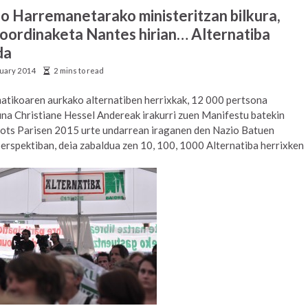
o Harremanetarako ministeritzan bilkura,
koordinaketa Nantes hirian… Alternatiba
da
ruary 2014
2 mins to read
matikoaren aurkako alternatiben herrixkak, 12 000 pertsona
una Christiane Hessel Andereak irakurri zuen Manifestu batekin
ots Parisen 2015 urte undarrean iraganen den Nazio Batuen
erspektiban, deia zabaldua zen 10, 100, 1000 Alternatiba herrixken