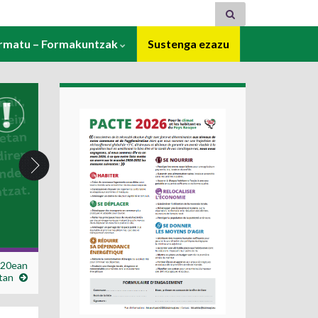
ormatu – Formakuntzak
Sustenga ezazu
 20ean
tan