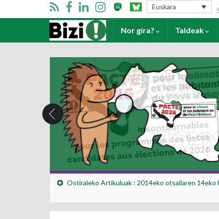
Se
Euskara
Harrera
Nor gira?
Taldeak
Ostiraleko Artikuluak : 2014eko otsailaren 14eko