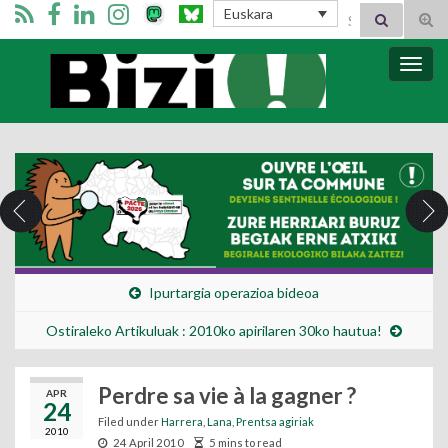
Search for:
Euskara
Tog
sear
for
Bizi Mugimendua
Togg
navig
Ipurtargia operazioa bideoa
Ostiraleko Artikuluak : 2010ko apirilaren 30ko hautua!
Perdre sa vie à la gagner ?
APR
24
Filed under
Harrera
,
Lana
,
Prentsa agiriak
2010
24 April 2010
5 mins to read