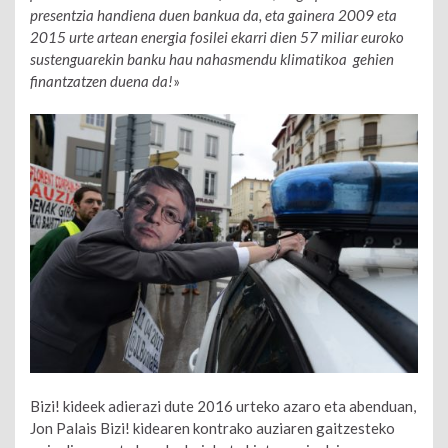
presentzia handiena duen bankua da, eta gainera 2009 eta
2015 urte artean energia fosilei ekarri dien 57 miliar euroko
sustenguarekin banku hau nahasmendu klimatikoa gehien
finantzatzen duena da!
»
Bizi! kideek adierazi dute 2016 urteko azaro eta abenduan,
Jon Palais Bizi! kidearen kontrako auziaren gaitzesteko