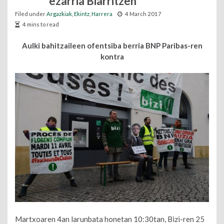
ezarria Biarritzen
Filed under
Argazkiak
,
Ekintz
,
Harrera
4 March 2017
4 mins to read
Aulki bahitzaileen ofentsiba berria BNP Paribas-ren
kontra
Martxoaren 4an larunbata honetan 10:30tan, Bizi-ren 25