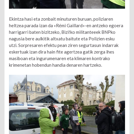
Ekintza hasi eta zonbait minuturen buruan, poliziaren
heltzea parada izan da «Rémi Gaillard»-en antzeko egoera
harrigarri baten bizitzeko, Bizi!ko militanteeek BNPko
nagusia bere aulkitik altxatu baitute eta Polizien esku
utzi. Sorpresaren efektu pean ziren segurtasun indarrak
eskertuak izan dira hain fite agertzea gatik zerga ihes
masiboan eta ingurumenaren eta klimaren kontrako
krimenetan hobendun handia denaren hartzeko.