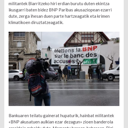
militantek Biarritzeko hiri erdian burutu duten ekintza
ikusgarri baten bidez BNP Paribas akusaziopean ezarri
dute, zerga ihesan duen parte hartzeagatik eta krimen
klimatikoen diruztatzeagatik.
Bankuaren teilatu gainerat hupaturik, hainbat militantek
«BNP akusatuen aulkian ezar dezagun» zioen banderola