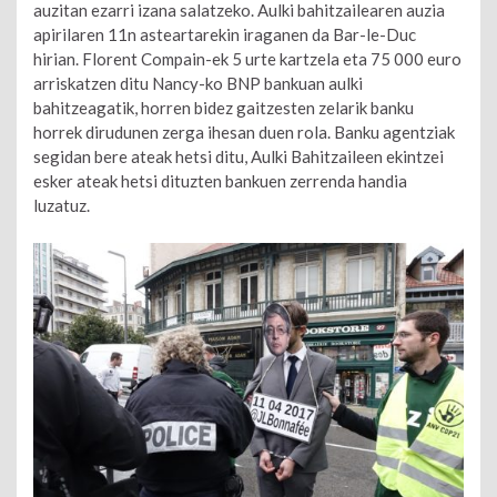
auzitan ezarri izana salatzeko. Aulki bahitzailearen auzia
apirilaren 11n asteartarekin iraganen da Bar-le-Duc
hirian. Florent Compain-ek 5 urte kartzela eta 75 000 euro
arriskatzen ditu Nancy-ko BNP bankuan aulki
bahitzeagatik, horren bidez gaitzesten zelarik banku
horrek dirudunen zerga ihesan duen rola. Banku agentziak
segidan bere ateak hetsi ditu, Aulki Bahitzaileen ekintzei
esker ateak hetsi dituzten bankuen zerrenda handia
luzatuz.