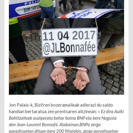
Jon Palais-k, Bizi!ren bozeramaileak adierazi du saldo
handian bertaratua zen prentsaren aitzinean: «
Ez dira Aulki
Bahitzaileak auziperatu behar baina BNP eta bere Nagusia
den Jean-Laurent Bonnafé. Alabainan,BNPa zerga
paradisuetan dituen bere 200 filialekin, zerga paradisuetan