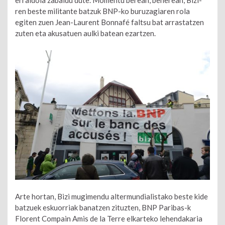
erraldoia zabaldu dute. Momentu berean, beherean, Bizi-
ren beste militante batzuk BNP-ko buruzagiaren rola
egiten zuen Jean-Laurent Bonnafé faltsu bat arrastatzen
zuten eta akusatuen aulki batean ezartzen.
Arte hortan, Bizi mugimendu altermundialistako beste kide
batzuek eskuorriak banatzen zituzten, BNP Paribas-k
Florent Compain Amis de la Terre elkarteko lehendakaria