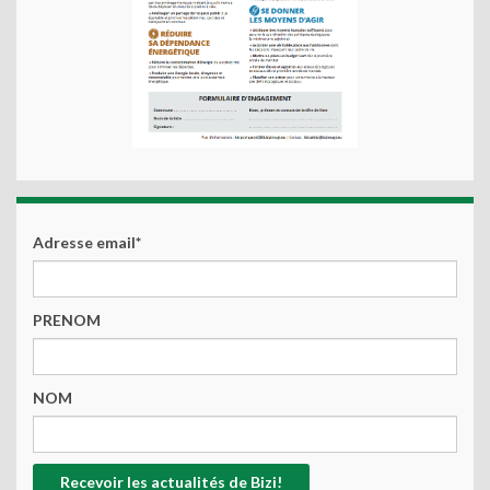
Adresse email*
PRENOM
NOM