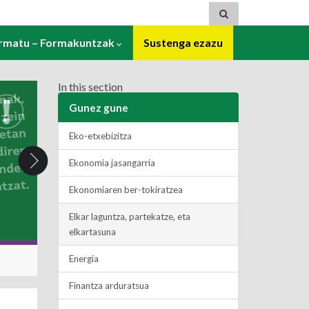
ormatu – Formakuntzak
Sustenga ezazu
In this section
Gunez gune
Eko-etxebizitza
Ekonomia jasangarria
Ekonomiaren ber-tokiratzea
Elkar laguntza, partekatze, eta
elkartasuna
Energia
Finantza arduratsua