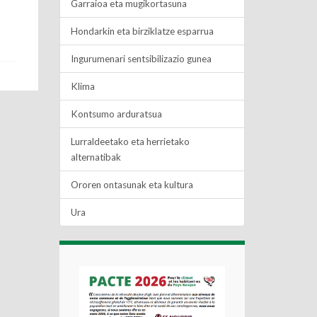
Garraioa eta mugikortasuna
Hondarkin eta birziklatze esparrua
Ingurumenari sentsibilizazio gunea
Klima
Kontsumo arduratsua
Lurraldeetako eta herrietako
alternatibak
Ororen ontasunak eta kultura
Ura