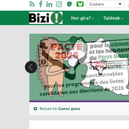
Se
Euskara
Harrera
Nor gira?
Taldeak
Return to
Gunez gune