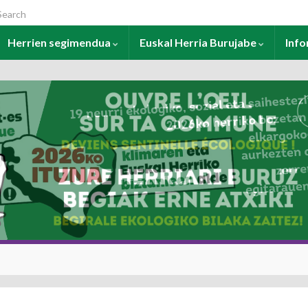
arch for:
Herrien segimendua
Euskal Herria Burujabe
Inf