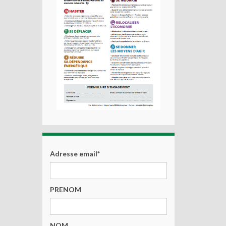
Adresse email*
PRENOM
NOM