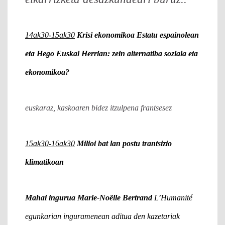
14ak30-15ak30
Krisi ekonomikoa Estatu espainolean
eta Hego Euskal Herrian: zein alternatiba soziala eta
ekonomikoa?
euskaraz, kaskoaren bidez itzulpena frantsesez
15ak30-16ak30
Milioi bat lan postu trantsizio
klimatikoan
Mahai ingurua Marie-Noëlle Bertrand
L’Humanité
egunkarian inguramenean aditua den kazetariak