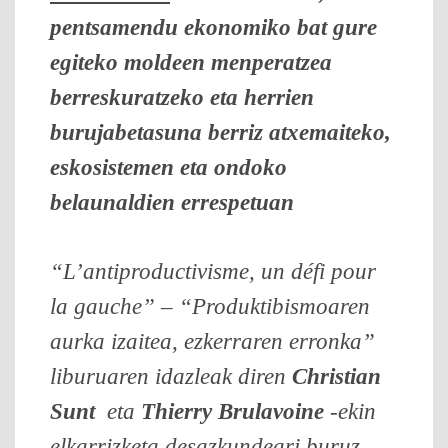
pentsamendu ekonomiko bat gure
egiteko moldeen menperatzea
berreskuratzeko eta herrien
burujabetasuna berriz atxemaiteko,
eskosistemen eta ondoko
belaunaldien errespetuan
“L’antiproductivisme, un défi pour
la gauche” – “Produktibismoaren
aurka izaitea, ezkerraren erronka”
liburuaren idazleak diren
Christian
Sunt
eta
Thierry Brulavoine
-ekin
elkarrizketa desazkundeari buruz..