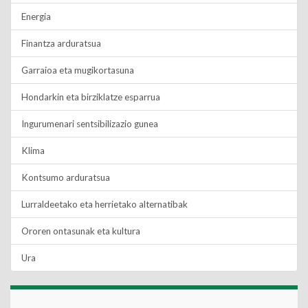
Energia
Finantza arduratsua
Garraioa eta mugikortasuna
Hondarkin eta birziklatze esparrua
Ingurumenari sentsibilizazio gunea
Klima
Kontsumo arduratsua
Lurraldeetako eta herrietako alternatibak
Ororen ontasunak eta kultura
Ura