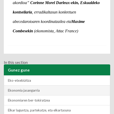
akordioa”
Corinne Morel Darleux-ekin, Eskualdeko
kontseilaria
, erradikaltasun konkretuen
abecedaroioaren koordinatzailea eta
Maxime
Combesekin
(ekonomista, Attac France)
In this section
Gunez gune
Eko-etxebizitza
Ekonomia jasangarria
Ekonomiaren ber-tokiratzea
Elkar laguntza, partekatze, eta elkartasuna