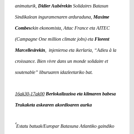
animaturik,
Didier Aubérekin
Solidaires Batasun
Sindikalean inguramenaren arduraduna,
Maxime
Combes
ekin ekonomista, Attac France eta AITEC
(Campagne One million climate jobs) eta
Florent
Marcellesirekin
, injenieroa eta ikerlaria, “Adieu à la
croissance. Bien vivre dans un monde solidaire et
soutenable” liburuaren idazleetariko bat.
16ak30-17ak00
Berlokalizazioa eta klimaren babesa
Trukaketa askearen akordioaren aurka
‘
Estatu batuak/Europar Batasuna Atlantiko gaindiko