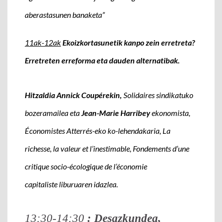
aberastasunen banaketa”
11ak-12ak
Ekoizkortasunetik kanpo zein erretreta?
Erretreten erreforma eta dauden alternatibak.
Hitzaldia Annick Coupérekin,
Solidaires sindikatuko
bozeramailea eta
Jean-Marie Harribey
ekonomista,
Économistes Atterrés-eko ko-lehendakaria,
La
richesse, la valeur et l’inestimable, Fondements d’une
critique socio-écologique de l’économie
capitaliste
liburuaren idazlea.
13:30-14:30
: Desazkundea,