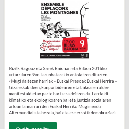
Bizi!k Bagoaz eta Sarek Baionan eta Bilbon 2016ko
urtarrilaren 9an, larunbatarekin antolatzen dituzten
«Mugi daitezen harriak – Euskal Presoak Euskal Herrira –
Giza eskubideen, konponbidearen eta bakearen alde»
manifestaldietan parte hartzera deitzen du. Larrialdi
klimatiko eta ekologikoaren bai eta justizia sozialaren
arloan lanean ari den Euskal Herriko Mugimendu
Altermundialista bezala, bai eta ere errotik demokraziari …
Continue reading