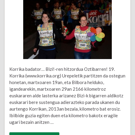
Korrika badator… Bizi!-ren hitzordua Oztibarren! 19.
Korrika (www.korrika.org) Urepeletik partitzen da ostegun
honetan, martxoaren 19an, eta Bilbora helduko,
igandearekin, martxoaren 29an 2166 kilometroz
euskararen alde lasterka arizanez Bizi-k bigarren aldikotz
euskarari bere sustengua adierazteko parada ukanen du
aurtengo Korrikan, 2013an bezala, kilometro bat erosiz.
Ibilbide guzia egiten duen eta kilometro bakotx eragile
ugari bezain anitzen …