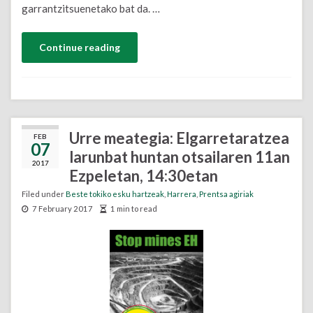
garrantzitsuenetako bat da. …
Continue reading
Urre meategia: Elgarretaratzea
FEB
07
larunbat huntan otsailaren 11an
2017
Ezpeletan, 14:30etan
Filed under
Beste tokiko esku hartzeak
,
Harrera
,
Prentsa agiriak
7 February 2017
1 min to read