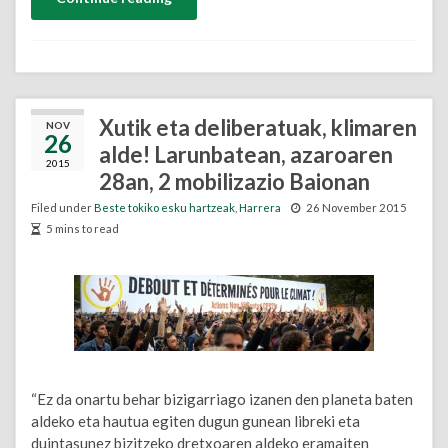
Xutik eta deliberatuak, klimaren
NOV
26
alde! Larunbatean, azaroaren
2015
28an, 2 mobilizazio Baionan
Filed under
Beste tokiko esku hartzeak
,
Harrera
26 November 2015
5 mins to read
“Ez da onartu behar bizigarriago izanen den planeta baten
aldeko eta hautua egiten dugun gunean libreki eta
duintasunez bizitzeko dretxoaren aldeko eramaiten