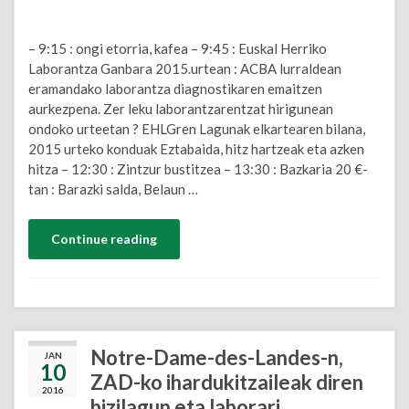
– 9:15 : ongi etorria, kafea – 9:45 : Euskal Herriko
Laborantza Ganbara 2015.urtean : ACBA lurraldean
eramandako laborantza diagnostikaren emaitzen
aurkezpena. Zer leku laborantzarentzat hirigunean
ondoko urteetan ? EHLGren Lagunak elkartearen bilana,
2015 urteko konduak Eztabaida, hitz hartzeak eta azken
hitza – 12:30 : Zintzur bustitzea – 13:30 : Bazkaria 20 €-
tan : Barazki salda, Belaun …
Continue reading
Notre-Dame-des-Landes-n,
JAN
10
ZAD-ko ihardukitzaileak diren
2016
bizilagun eta laborari