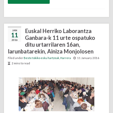
Euskal Herriko Laborantza
JAN
11
Ganbara-k 11 urte ospatuko
2016
ditu urtarrilaren 16an,
larunbatarekin, Ainiza Monjolosen
Filed under
Beste tokiko esku hartzeak
,
Harrera
11 January 2016
2 mins to read