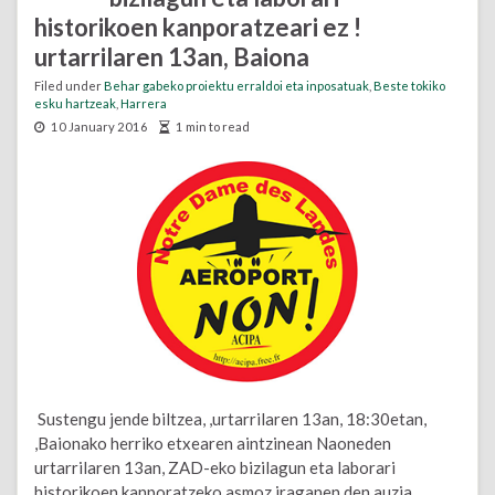
historikoen kanporatzeari ez !
urtarrilaren 13an, Baiona
Filed under
Behar gabeko proiektu erraldoi eta inposatuak
,
Beste tokiko
esku hartzeak
,
Harrera
10 January 2016
1 min to read
Sustengu jende biltzea, ,urtarrilaren 13an, 18:30etan,
,Baionako herriko etxearen aintzinean Naoneden
urtarrilaren 13an, ZAD-eko bizilagun eta laborari
historikoen kanporatzeko asmoz iraganen den auzia