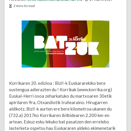
2 mins to read
Korrikaren 20. edizioa : Bizi!-k Euskararekiko bere
sustengua adierazten du ! Korrikak (www.korrika.org)
Euskal-Herri osoa zeharkatuko du martxoaren 30etik
apirilaren 9ra, Otxandiotik Iruñearaino. Hirugarren
aldikotz, Bizi!-k aurten ere bere kilometroa ukanen du
(732.a) 2017ko Korrikaren ibilbidearen 2.200 km-en
artean. Eskuz esku lekuko bat pasatzen den errelebo
lasterketa ospetsu hau Euskararen aldeko ekimenetarik