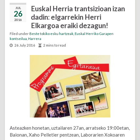
Euskal Herria trantsizioan izan
JUL
26
dadin: elgarrekin Herri
2016
Elkargoa eraiki dezagun!
Filed under
Beste tokiko esku hartzeak
,
Euskal Herriko Garapen
kontseilua
,
Harrera
26 July 2016
2 mins to read
Asteazken honetan, uztailaren 27an, arratseko 19:00etan,
Baionan, Xaho Pelletier pentzean, Laborarien Xokoaren