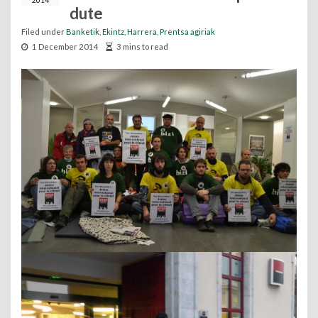
2014
dute
Filed under
Banketik
,
Ekintz
,
Harrera
,
Prentsa agiriak
1 December 2014
3 mins to read