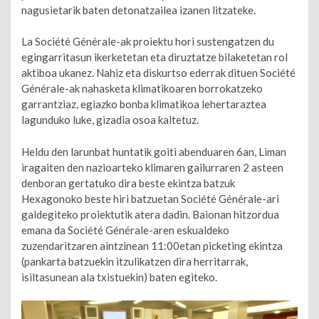
nagusietarik baten detonatzailea izanen litzateke.
La Société Générale-ak proiektu hori sustengatzen du
egingarritasun ikerketetan eta diruztatze bilaketetan rol
aktiboa ukanez. Nahiz eta diskurtso ederrak dituen Société
Générale-ak nahasketa klimatikoaren borrokatzeko
garrantziaz, egiazko bonba klimatikoa lehertaraztea
lagunduko luke, gizadia osoa kaltetuz.
Heldu den larunbat huntatik goiti abenduaren 6an, Liman
iragaiten den nazioarteko klimaren gailurraren 2 asteen
denboran gertatuko dira beste ekintza batzuk
Hexagonoko beste hiri batzuetan Société Générale-ari
galdegiteko proiektutik atera dadin. Baionan hitzordua
emana da Société Générale-aren eskualdeko
zuzendaritzaren aintzinean 11:00etan picketing ekintza
(pankarta batzuekin itzulikatzen dira herritarrak,
isiltasunean ala txistuekin) baten egiteko.