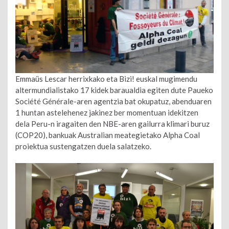
Emmaüs Lescar herrixkako eta Bizi! euskal mugimendu
altermundialistako 17 kidek baraualdia egiten dute Paueko
Société Générale-aren agentzia bat okupatuz, abenduaren
1 huntan astelehenez jakinez ber momentuan idekitzen
dela Peru-n iragaiten den NBE-aren gailurra klimari buruz
(COP20), bankuak Australian meategietako Alpha Coal
proiektua sustengatzen duela salatzeko.