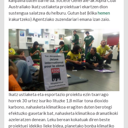
kanpaina baten barne da. Société Générale-ak Alpha Coal
Australiako ikatz ustiaketa proiektuari ekartzen dion
sustengua salatzea du helburu. Gutun bat (klika
hemen
irakurtzeko) Agentziako zuzendariari emana izan zaio.
Ikatz ustiaketa eta esportazio proiektu ezin txarrago
horrek 30 urtez isuriko lituzke 1,8 miliar tona dioxido
karbono, nahasketa klimatikoa eragiten duten berotegi
efektuzko gasetarik bat, nahasketa klimatikoa dramatikoki
azeleratzen denean. Leku berean kokatuak diren beste
proiektuei idekiko lieke bidea, planetako bonba klimatiko