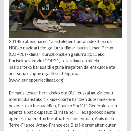
2014ko abenduaren 1a astelehen huntan idekitzen da
NBEko nazioarteko gailurra klimari buruz Liman Perun
(COP20) -klimari buruzko azken gailurra 2015eko
Parisekoa aintzin (COP21)- eta klimaren aldeko
nazioarteko baraualdi eguna iragaiten da, erakunde eta
pertsona ezagun ugarik sustengatua
(www.jeunepourleclimat.org).
Emmaüs Lescar herrixkako eta Bizi! euskal mugimendu
altermudialistako 17 kidek parte hartzen dute haiek ere
nazioarteko baraualdian, Paueko Société Générale-aren
agentzia bat okupatuz. Ekintza hori, Hexagonoko beste
agentzia batzuetan burutua ber momentuan, Amis de la
Terre-France, Attac-France eta Bizi !-k eremaiten duten