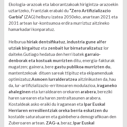
Ekologia-arazoak eta laborantzakoak hirigintza-arazoekin
uztartzeko, Frantziak erabaki du
“Zero Artifizializazio
Garbia”
(ZAG) helburu izatea 2050eko, anartean 2021 eta
2031 artean lur-kontsumoa erdira murriztuz aitzineko
hamarkadari konparatuz.
Helburua
hiriak dentsifikatuz
,
industria gune alfer
utziak birgaituz
eta
zenbait lur birnaturalizatuz
lor
daiteke.Gutiago hedatua den herri batek
garraio-
denborak eta kostuak murrizten
ditu, energia-fakturak
mugatzen; gainera, bere
gastu publikoa murrizten du
,
mantentzekoak dituen sareak ttipituz eta ekipamenduak
optimizatuz.
Asmoen lurralderatzea
aitzinikusten da, hau
da, lur-artifizializazio-erritmoaren modulazioa,
iraganeko
ahaleginen
eta lurraldearen orekaren
arabera
, bereziki
haren sarearen eta haren zentraltasunen arabera.
Kostaldeak asko eraiki du iraganean eta
Ipar Euskal
Herriaren erresilientziak oreka berria eskatzen du
kostalde saturatuaren eta gainbehera demografikoan den
Zuberoaren artean.
ZAG-a
, beraz,
Ipar Euskal