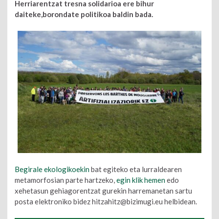
Herriarentzat tresna solidarioa ere bihur
daiteke,
borondate politikoa baldin bada.
Begirale ekologikoekin
bat egiteko eta lurraldearen
metamorfosian parte hartzeko,
egin klik hemen
edo
xehetasun gehiagorentzat gurekin harremanetan sartu
posta elektroniko bidez hitzahitz@bizimugi.eu helbidean.