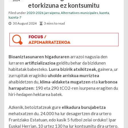
2024
etorkizuna ez kontsumitu
Filed under
2020-2026 jarraipena
,
Alternatives municipales
,
kazeta
,
kazeta-7
30 August 2024
3 mins to read
Bioaniztasunaren higaduraren
arrazoi nagusia den
lurraren
artifizializazioa
gelditu behar da bizidunen
habitatak babesteko.
Lurra bizirik atxikitzeak,
gainera, ur
zurrupitak eraginiko
uholde arriskua murriztea
ahalbidetzen du,
klima-aldaketa mugatzen
eta
karbonoa
harrapatzen
: 190 eta 290 tCO2-ren isurpena eragiten du
hiri-hedapen hektarea batek.
Azkenik, betoiztatzeak gure
elikadura burujabetza
mehatxatzen du. 24.000 ha lur desagertzen dira urtero
Frantziako Estatuan, edo kasik 5 futbol zelai orduko! Ipar
Euskal Herrian, 10 urtez 130 ha lur kontsumitu dira urtero.