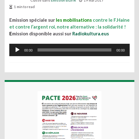
Classé dans
Emission Bizirik
19 mai 2017
1 min to read
Emission spéciale sur
les mobilisations
contre le F.Haine
et contre l’argent roi, notre alternative : la solidarité !
E
mission disponible aussi sur
Radiokultura.eus
Lecteur
00:00
00:00
audio