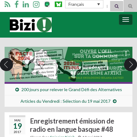
Search for:
Français
Tog
sear
for
Bizimugi
Bascu
la
navig
200 jours pour relever le Grand Défi des Alternatives
Articles du Vendredi : Sélection du 19 mai 2017
Enregistrement émission de
MAI
19
radio en langue basque #48
2017