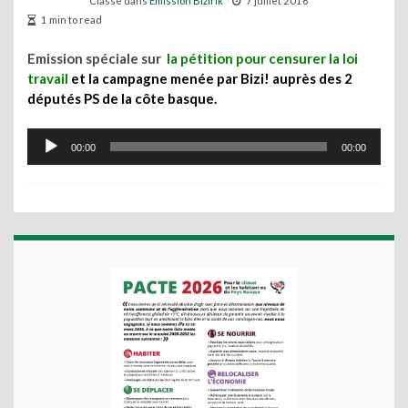
Classé dans
Emission Bizirik
7 juillet 2016
1 min to read
Emission spéciale sur
la pétition pour censurer la loi
travail
et la campagne menée par Bizi! auprès des 2
députés PS de la côte basque.
Lecteur
00:00
00:00
audio