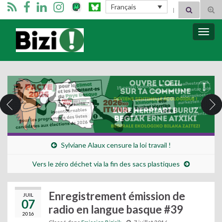
Search for:
Français
Tog
sear
for
Bizimugi
Bascu
la
navig
Sylviane Alaux censure la loi travail !
Vers le zéro déchet via la fin des sacs plastiques
Enregistrement émission de
JUIL
07
radio en langue basque #39
2016