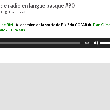
 de radio en langue basque #90
21
1 min to read
 de Bizi!
à l’occasion de la sortie de Bizi! du COPAR du
Plan Clim
diokultura.eus
.
Utilise
00:00
les
flèche
haut/b
pour
augme
ou
diminu
le
volum