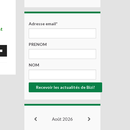
Adresse email*
at
PRENOM
z
s
NOM
as
nter
er
e.
Août 2026