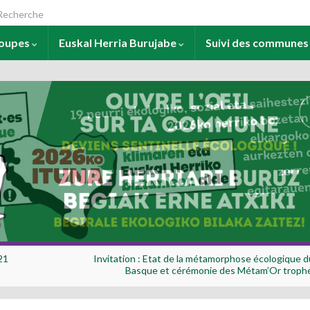
arch for:
roupes
Euskal Herria Burujabe
Suivi des commune
21
Invitation : Etat de la métamorphose écologique 
Basque et cérémonie des Métam’Or troph