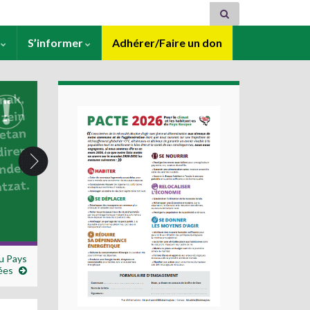
s
S’informer
Adhérer/Faire un don
du Pays
ées