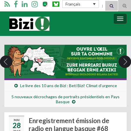
Search for:
Français
Tog
sear
for
Bizimugi
Bascu
la
navig
Le livre des 10 ans de Bizi : Beti Bizi! Climat d’urgence
5 nouveaux décrochages de portraits présidentiels en Pays
Basque
Enregistrement émission de
MAI
28
radio en langue basque #68