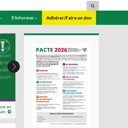
s
S’informer
Adhérer/Faire un don
enir en
ain