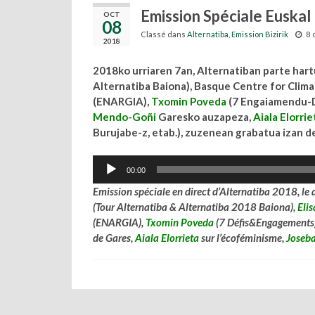
Emission Spéciale Euskal 
OCT
08
Classé dans
Alternatiba
,
Emission Bizirik
8 
2018
2018ko urriaren 7an, Alternatiban parte hart
Alternatiba Baiona), Basque Centre for Clima
(ENARGIA),
Txomin Poveda
(7 Engaiamendu-D
Mendo-Goñi
Garesko auzapeza,
Aiala Elorrie
Burujabe-z, etab.), zuzenean grabatua izan 
Lecteur
00:00
audio
Emission spéciale en direct d’Alternatiba 2018, le
(Tour Alternatiba & Alternatiba 2018 Baiona),
Eli
(ENARGIA),
Txomin Poveda
(7 Défis&Engagements),
de Gares,
Aiala Elorrieta
sur l’écoféminisme,
Joseb