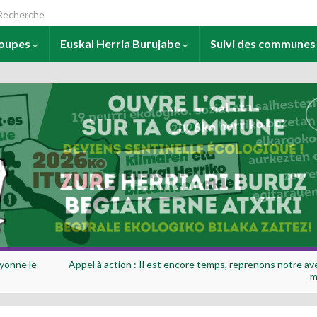
arch for:
roupes
Euskal Herria Burujabe
Suivi des commune
ayonne le
Appel à action : Il est encore temps, reprenons notre av
m