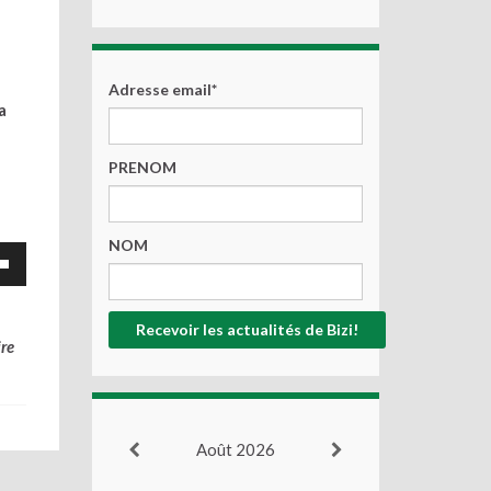
Adresse email*
a
n
PRENOM
NOM
z
s
as
re
nter
er
Août 2026
e.