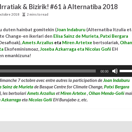
Irratiak & Bizirik! #61 à Alternatiba 2018
octobre 2018
2 mins to read
u duten hainbat gomitekin (
Joan Indaburu
(Alternatiba Itzulia et
te Change-en ikerlari den
Elisa Sainz de Murieta
,
Patxi Bergara
esafioak),
Amets Arzallus
eta
Miren Artetxe
bertsolariak,
Oiha
ta
Ekofeminismoaz,
Joseba Azkarraga eta Nicolas Goñi
EH
den emankizuna!
Utilise
00:00
les
 dimanche 7 octobre avec entre autres la participation de
Joan Indaburu
flèche
sa Sainz de Murieta
de Basque Centre for Climate Change,
Patxi Bergara
haut/b
 les bertsolari
Amets Arzallus
et
Miren Artetxe
,
Oihan Mendo-Goñi
mai
pour
a Azkarraga
eta
Nicolas Goñi
EH Burujabe-z, etc.
augme
ou
diminu
le
volum