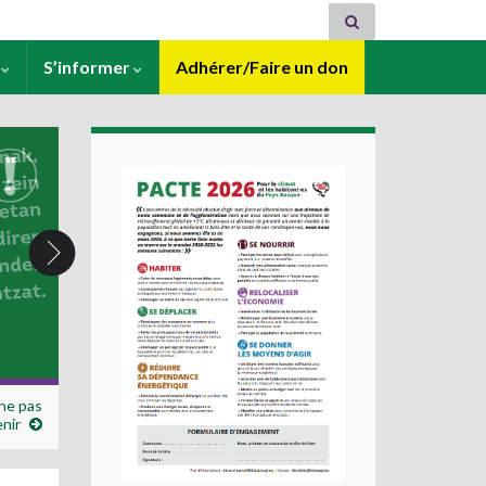
s
S’informer
Adhérer/Faire un don
ne pas
nir