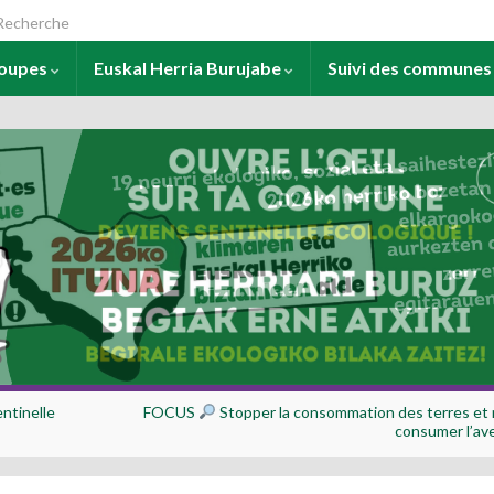
arch for:
roupes
Euskal Herria Burujabe
Suivi des commune
ntinelle
FOCUS
Stopper la consommation des terres et 
consumer l’ave