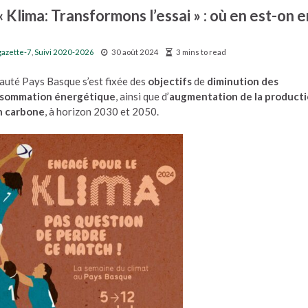
lima: Transformons l’essai » : où en est-on e
gazette-7
,
Suivi 2020-2026
30 août 2024
3 mins to read
auté Pays Basque s’est fixée des
objectifs
de
diminution des
consommation énergétique
, ainsi que d’
augmentation de la product
on carbone
, à horizon 2030 et 2050.