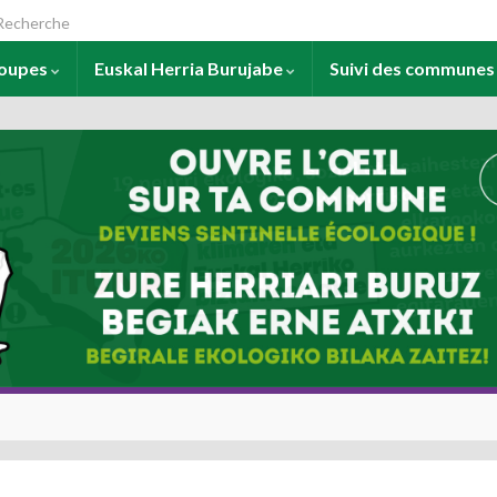
arch for:
roupes
Euskal Herria Burujabe
Suivi des commune