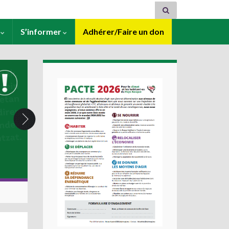
s
S’informer
Adhérer/Faire un don