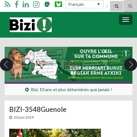
Search for:
Français
Tog
sear
for
Bizimugi
Bascu
la
navig
Bizi, 10 ans et plus déterminés que jamais !
BIZI-3548Guenole
20 juin 2019