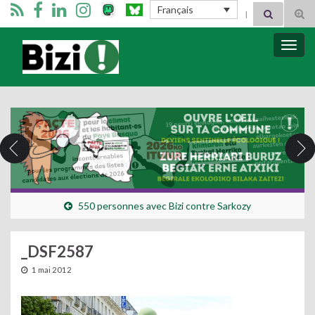
Search for:
Français
Tog
sear
for
Bizimugi
Bascu
la
navig
550 personnes avec Bizi contre Sarkozy
_DSF2587
1 mai 2012