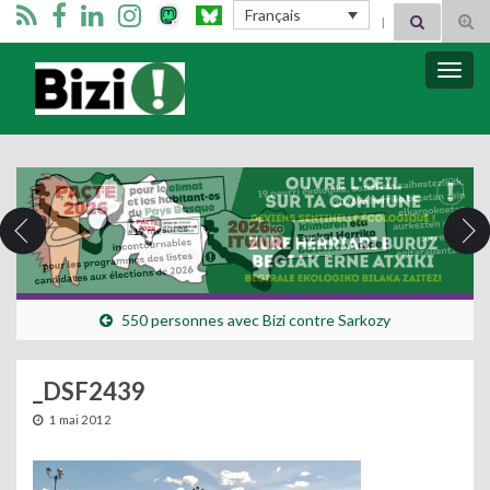
Search for:
Français
Tog
sear
for
Bizimugi
Bascu
la
navig
550 personnes avec Bizi contre Sarkozy
_DSF2439
1 mai 2012