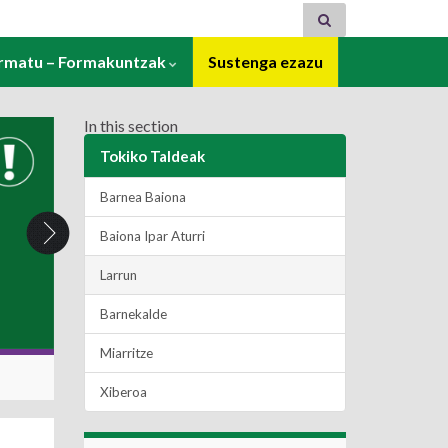
ormatu – Formakuntzak
Sustenga ezazu
In this section
Tokiko Taldeak
Barnea Baiona
Baiona Ipar Aturri
Larrun
Barnekalde
Miarritze
Xiberoa