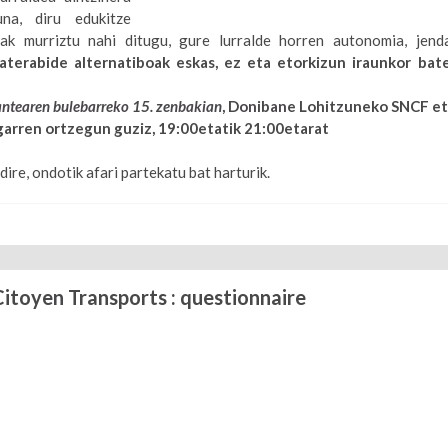
na, diru edukitze
ak murriztu nahi ditugu, gure lurralde horren autonomia, jend
 aterabide alternatiboak eskas, ez eta etorkizun iraunkor bat
ntearen bulebarreko 15. zenbakian
, Donibane Lohitzuneko SNCF e
ugarren ortzegun guziz, 19:00etatik 21:00etarat
ire, ondotik afari partekatu bat harturik.
Citoyen Transports : questionnaire