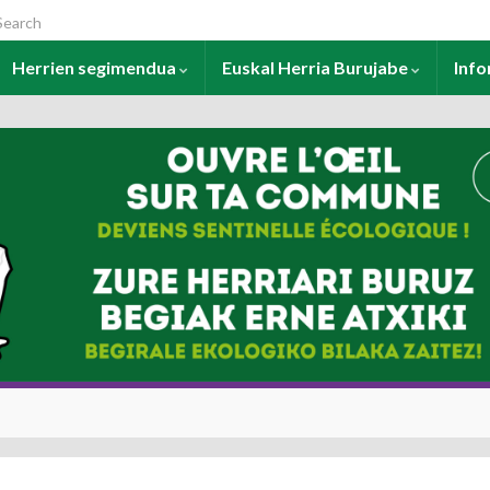
arch for:
Herrien segimendua
Euskal Herria Burujabe
Inf