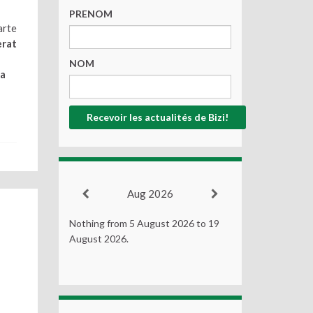
PRENOM
arte
erat
NOM
ta
Aug 2026
Nothing from 5 August 2026 to 19
August 2026.