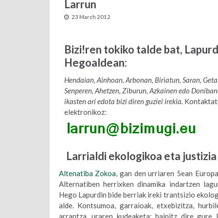
Larrun
23 March 2012
Bizi!ren tokiko talde bat, Lapurd
Hegoaldean:
Hendaian, Ainhoan, Arbonan, Biriatun, Saran, Geta
Senperen, Ahetzen, Ziburun, Azkainen edo Doniban
ikasten ari edota bizi diren guziei irekia.
Kontaktat
elektronikoz:
Larrialdi ekologikoa eta justizia
Altenatiba Zokoa
, gan den urriaren 5ean Europ
Alternatiben herrixken dinamika indartzen lag
Hego Lapurdin bide berriak ireki trantsizio ekolog
alde. Kontsumoa, garraioak, etxebizitza, hurbi
arrantza, uraren kudeaketa: hainitz dire gure l