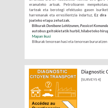
eramateko arloak. Petrolioaren menpekotasu
tarteak eta berotegi efektusko gasen isuriket
harremanak eta erresilientzia indartuz,
Ez dira
joateko etapa zehatzak.
Bilkurak
Donibane Lohitzunen, Passicot Komanda
autobus geltokietatik hurbil, hilabeteko hir
Mapan ikusi
Bilkurak tenorean hasi eta tenorean bururatzen d
Diagnostic 
[SURVEYS 4]