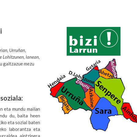
i
rian, Urruñan,
e Lohitzunen, lanean,
u gaitzazue mezu
 soziala:
an eta mundu mailan
undu du, baita heen
iko eta sozial baten
leko laborantza eta
urraldea aintzinera