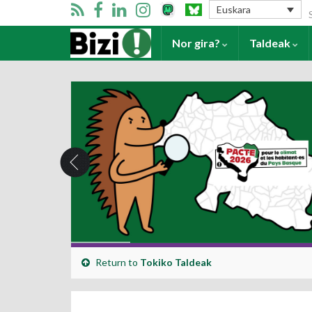
Se
Euskara
Harrera
Nor gira?
Taldeak
Return to
Tokiko Taldeak