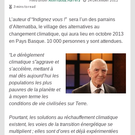
Filed under
Alternatiba
,
Harrera
24 December 2012
3 mins to read
L’auteur d’
“Indignez vous !”
sera l’un des parrains
d’Alternatiba, le village des alternatives au
changement climatique, qui aura lieu en octobre 2013
en Pays Basque. 10 000 personnes y sont attendues.
“Le dérèglement
climatique s”aggrave et
s’accélère, mettant à
mal dès aujourd’hui les
populations les plus
pauvres de la planète et
à moyen terme les
conditions de vie civilisées sur Terre.
Pourtant, l
es solutions au réchauffement climatique
existent, les voies de la transition énergétique se
multiplient ; elles sont d’ores et déjà expérimentées