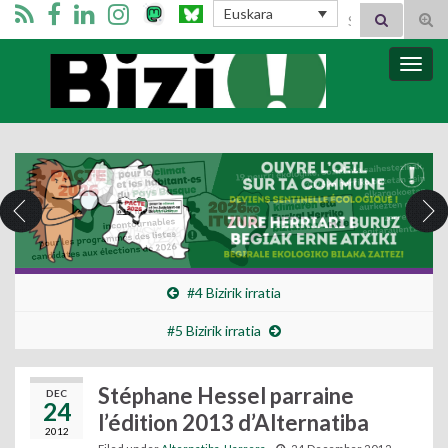
Search for:
Euskara
Tog
sear
for
Bizi Mugimendua
Togg
navig
#4 Bizirik irratia
#5 Bizirik irratia
Stéphane Hessel parraine
DEC
24
l’édition 2013 d’Alternatiba
2012