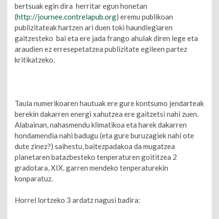
bertsuak egin dira herritar egun honetan
(
http://journee.contrelapub.org
) eremu publikoan
publizitateak hartzen ari duen toki haundiegiaren
gaitzesteko bai eta ere jada frango ahulak diren lege eta
araudien ez erresepetatzea publizitate egileen partez
kritikatzeko.
Taula numerikoaren hautuak ere gure kontsumo jendarteak
berekin dakarren energi xahutzea ere gaitzetsi nahi zuen.
Alabainan, nahasmendu klimatikoa eta harek dakarren
hondamendia nahi badugu (eta gure buruzagiek nahi ote
dute zinez?) saihestu, baitezpadakoa da mugatzea
planetaren batazbesteko tenperaturen goititzea 2
gradotara, XIX. garren mendeko tenperaturekin
konparatuz.
Horrel lortzeko 3 ardatz nagusi badira: