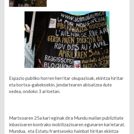
Espazio publiko horren herritar okupazioak, ekintza hiritar
eta bortxa-gabekoekin, jendartearen abisatzea dute
xedea, ondoko 3 arloetan.
Martxoaren 25a kari eginak dira Mundu mailan publizitate
inbasioaren kontrako mobilizazioaren egunaren karietarat.
Mundua, eta Estatu frantseseko hainbat hiritan ekintza