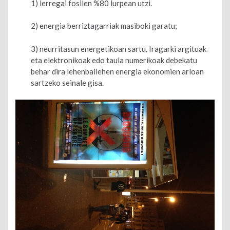
1) lerregai fosilen %80 lurpean utzi.
2) energia berriztagarriak masiboki garatu;
3) neurritasun energetikoan sartu. Iragarki argituak
eta elektronikoak edo taula numerikoak debekatu
behar dira lehenbailehen energia ekonomien arloan
sartzeko seinale gisa.