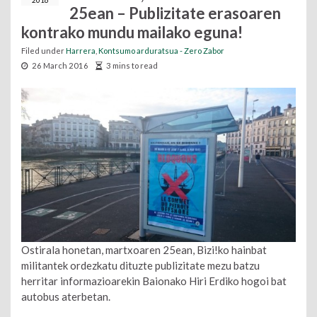
2016
25ean – Publizitate erasoaren
kontrako mundu mailako eguna!
Filed under
Harrera
,
Kontsumo arduratsua - Zero Zabor
26 March 2016
3 mins to read
Ostirala honetan, martxoaren 25ean, Bizi!ko hainbat
militantek ordezkatu dituzte publizitate mezu batzu
herritar informazioarekin Baionako Hiri Erdiko hogoi bat
autobus aterbetan
.