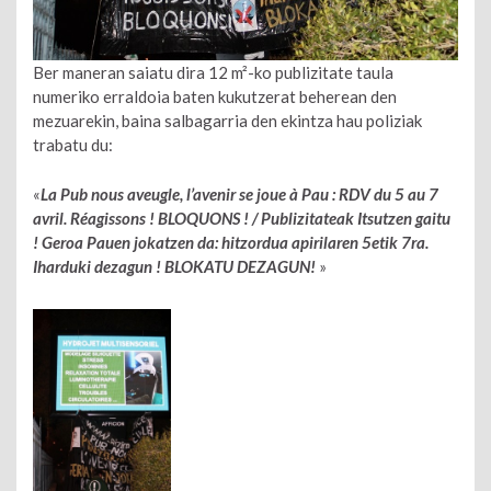
Ber maneran saiatu dira 12 m²-ko publizitate taula
numeriko erraldoia baten kukutzerat beherean den
mezuarekin, baina salbagarria den ekintza hau poliziak
trabatu du:
«
La Pub nous aveugle, l’avenir se joue à Pau : RDV du 5 au 7
avril. Réagissons ! BLOQUONS ! / Publizitateak Itsutzen gaitu
! Geroa Pauen jokatzen da: hitzordua apirilaren 5etik 7ra.
Iharduki dezagun ! BLOKATU DEZAGUN!
»