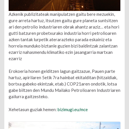
Azkenik publizitateak manipulatzen gaitu bere mezuekin,
gure arreta hartuz, itsutzen gaitu gure planeta suntsitzen
ari den petrolio industriaren obrak ahantz araziz… eta hori
gutti batzuren probetxurako industria horri petrolioaren
azken tantak lurpetik aterarazteko parada eskainiz eta
horrela munduko biztanle guzien bizi baldintzak zalantzan
ezarriz nahasmendu klimatiko ezin jasangarria martxan
ezarriz
Erokoeria honen gelditzen lagun gaitzazue, Pauen parte
hartuz, apirilaren 5etik 7ra hainbat ekitalditan (hitzaldiak,
bortxa gabeko ekintzak, etab.) COP21aren ondotik, lotsa
gabe biltzen den Mundu Mailako Petrolioaren Industriaren
gailurra gaitzesteko.
Xehetasun guziak hemen:
bizimugi.eu/mce