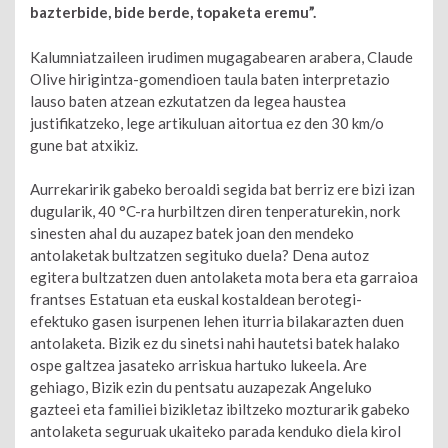
bazterbide, bide berde, topaketa eremu”.
Kalumniatzaileen irudimen mugagabearen arabera, Claude
Olive hirigintza-gomendioen taula baten interpretazio
lauso baten atzean ezkutatzen da legea haustea
justifikatzeko, lege artikuluan aitortua ez den 30 km/o
gune bat atxikiz.
Aurrekaririk gabeko beroaldi segida bat berriz ere bizi izan
dugularik, 40 °C-ra hurbiltzen diren tenperaturekin, nork
sinesten ahal du auzapez batek joan den mendeko
antolaketak bultzatzen segituko duela? Dena autoz
egitera bultzatzen duen antolaketa mota bera eta garraioa
frantses Estatuan eta euskal kostaldean berotegi-
efektuko gasen isurpenen lehen iturria bilakarazten duen
antolaketa. Bizik ez du sinetsi nahi hautetsi batek halako
ospe galtzea jasateko arriskua hartuko lukeela. Are
gehiago, Bizik ezin du pentsatu auzapezak Angeluko
gazteei eta familiei bizikletaz ibiltzeko mozturarik gabeko
antolaketa seguruak ukaiteko parada kenduko diela kirol