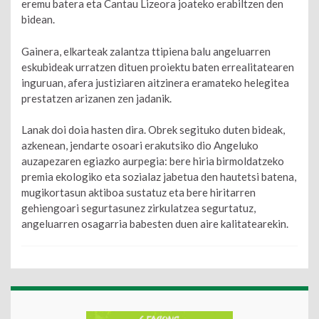
eremu batera eta Cantau Lizeora joateko erabiltzen den
bidean.
Gainera, elkarteak zalantza ttipiena balu angeluarren
eskubideak urratzen dituen proiektu baten errealitatearen
inguruan, afera justiziaren aitzinera eramateko helegitea
prestatzen arizanen zen jadanik.
Lanak doi doia hasten dira. Obrek segituko duten bideak,
azkenean, jendarte osoari erakutsiko dio Angeluko ​​
auzapezaren egiazko aurpegia: bere hiria birmoldatzeko
premia ekologiko eta sozialaz jabetua den hautetsi batena,
mugikortasun aktiboa sustatuz eta bere hiritarren
gehiengoari segurtasunez zirkulatzea segurtatuz,
angeluarren osagarria babesten duen aire kalitatearekin.