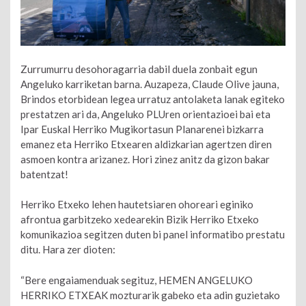
Zurrumurru desohoragarria dabil duela zonbait egun
Angeluko ​​karriketan barna. Auzapeza, Claude Olive jauna,
Brindos etorbidean legea urratuz antolaketa lanak egiteko
prestatzen ari da, Angeluko ​​PLUren orientazioei bai eta
Ipar Euskal Herriko Mugikortasun Planarenei bizkarra
emanez eta Herriko Etxearen aldizkarian agertzen diren
asmoen kontra arizanez. Hori zinez anitz da gizon bakar
batentzat!
Herriko Etxeko lehen hautetsiaren ohoreari eginiko
afrontua garbitzeko xedearekin Bizik Herriko Etxeko
komunikazioa segitzen duten bi panel informatibo prestatu
ditu. Hara zer dioten:
“Bere engaiamenduak segituz, HEMEN ANGELUKO
HERRIKO ETXEAK mozturarik gabeko eta adin guzietako