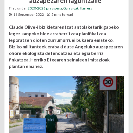
auzapezaren laguntzaile
Filed under
2020-2026 jarraipena
,
Garraioak
,
Harrera
16 September 2022
5 mins to read
Claude Olive-i bizikletarentzat antolaketarik gabeko
legez kanpoko bide arraberritzea planifikatzea
leporatzen dioten zurrumurruei bukaera emateko,
Biziko militanteek erabaki dute Angeluko ​​auzapezaren
ohore ekologista defendatzea eta egia berriz
finkatzea, Herriko Etxearen seinaleen imitazioak
plantan emanez.