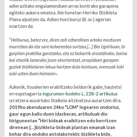
adierazitako engaiamenduen arras kontrako garapena
egiteko aukera ematea. Ale honetan Herriko Bizikleta
Plana aipatzen da. Azken honi buruz (8. or.) agerian
ezartzen da
“
Helburua, batez ere, diren zati ezberdinen arteko mozturen
murriztea da eta sare koherentea sortzea.[…] Ber izpirituan, bi
gurpilen praktika garatzeko, eta ez bakarrik aisialdirako, baina
bai etxetik lanerako joan-etorrientzat, errepideen garapen
guziek bizikletaren lekua hartzen dute kontuan, eremuak toki
aski uzten duen heinean
».
Azkenik, itsuskerien erabiltzeko beldurrik gabe, hautetsi
errespetagarria
ingurumen-kodeko L. 228-2 artikulua
urratzera ausartuko litaikela aitzinatzea ausartzen dira.
2019ko abenduaren 24ko “LOM” legearen ondorioz,
gaur egun balio duen idazkeran, artikuluak dio
hiriguneetan “Hiri bideak eraikitzen edo berritzen
direnean […]bizikleta-bideak plantan emanak izan
behar dira ondoko antolaketekin: bizikleta bide,