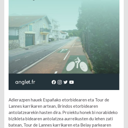
Adierazpen hauek Españako etorbidearen eta Tour de
Lannes karrikaren artean, Brindos etorbidearen
antolatzearekin hasten dira. Proiektu honek bi norabideko
bizikleta bidearen antolatzea aurreikusten du lehen zati
batean, Tour de Lannes karrikaren eta Belay parkearen