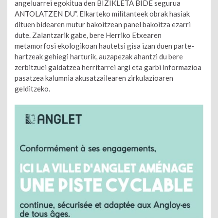
angeluarrei egokitua den BIZIKLETA BIDE segurua
ANTOLATZEN DU”. Elkarteko militanteek obrak hasiak
dituen bidearen mutur bakoitzean panel bakoitza ezarri
dute. Zalantzarik gabe, bere Herriko Etxearen
metamorfosi ekologikoan hautetsi gisa izan duen parte-
hartzeak gehiegi harturik, auzapezak ahantzi du bere
zerbitzuei galdatzea herritarrei argi eta garbi informazioa
pasatzea kalumnia akusatzailearen zirkulazioaren
gelditzeko.