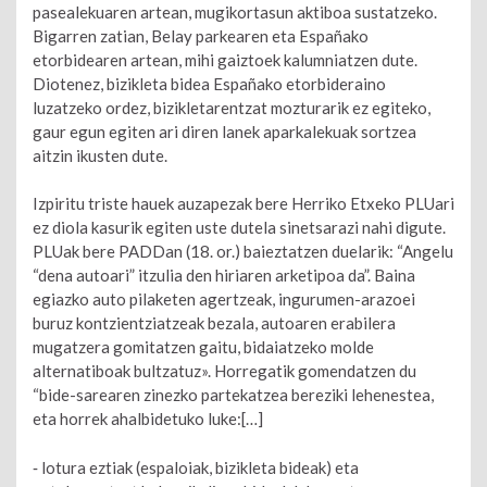
pasealekuaren artean, mugikortasun aktiboa sustatzeko.
Bigarren zatian, Belay parkearen eta Españako
etorbidearen artean, mihi gaiztoek kalumniatzen dute.
Diotenez, bizikleta bidea Españako etorbideraino
luzatzeko ordez, bizikletarentzat mozturarik ez egiteko,
gaur egun egiten ari diren lanek aparkalekuak sortzea
aitzin ikusten dute.
Izpiritu triste hauek auzapezak bere Herriko Etxeko PLUari
ez diola kasurik egiten uste dutela sinetsarazi nahi digute.
PLUak bere PADDan (18. or.) baieztatzen duelarik: “Angelu
“dena autoari” itzulia den hiriaren arketipoa da”. Baina
egiazko auto pilaketen agertzeak, ingurumen-arazoei
buruz kontzientziatzeak bezala, autoaren erabilera
mugatzera gomitatzen gaitu, bidaiatzeko molde
alternatiboak bultzatuz». Horregatik gomendatzen du
“bide-sarearen zinezko partekatzea bereziki lehenestea,
eta horrek ahalbidetuko luke:[…]
‐ lotura eztiak (espaloiak, bizikleta bideak) eta