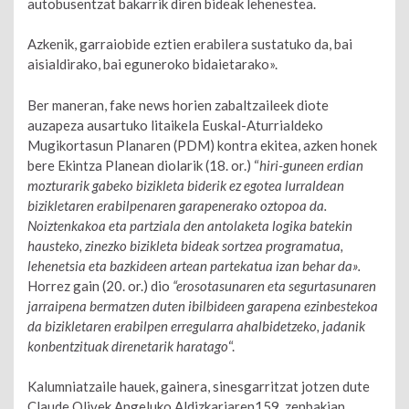
autobusentzat bakarrik diren bideak lehenestea.
Azkenik, garraiobide eztien erabilera sustatuko da, bai
aisialdirako, bai eguneroko bidaietarako».
Ber maneran, fake news horien zabaltzaileek diote
auzapeza ausartuko litaikela Euskal-Aturrialdeko
Mugikortasun Planaren (PDM) kontra ekitea, azken honek
bere Ekintza Planean diolarik (18. or.) “
hiri-guneen erdian
mozturarik gabeko bizikleta biderik ez egotea lurraldean
bizikletaren erabilpenaren garapenerako oztopoa da.
Noiztenkakoa eta partziala den antolaketa logika batekin
hausteko, zinezko bizikleta bideak sortzea programatua,
lehenetsia eta bazkideen artean partekatua izan behar da».
Horrez gain (20. or.) dio
“erosotasunaren eta segurtasunaren
jarraipena bermatzen duten ibilbideen garapena ezinbestekoa
da bizikletaren erabilpen erregularra ahalbidetzeko, jadanik
konbentzituak direnetarik haratago
“.
Kalumniatzaile hauek, gainera, sinesgarritzat jotzen dute
Claude Olivek Angeluko Aldizkariaren ​​159. zenbakian