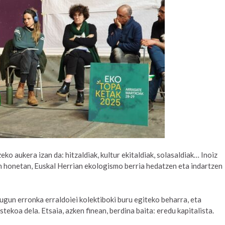
ko aukera izan da: hitzaldiak, kultur ekitaldiak, solasaldiak… Inoiz
un honetan, Euskal Herrian ekologismo berria hedatzen eta indartzen
gun erronka erraldoiei kolektiboki buru egiteko beharra, eta
ekoa dela. Etsaia, azken finean, berdina baita: eredu kapitalista.