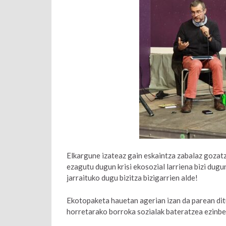
Elkargune izateaz gain eskaintza zabalaz gozatze
ezagutu dugun krisi ekosozial larriena bizi dug
jarraituko dugu bizitza bizigarrien alde!
Ekotopaketa hauetan agerian izan da parean ditu
horretarako borroka sozialak bateratzea ezinbest