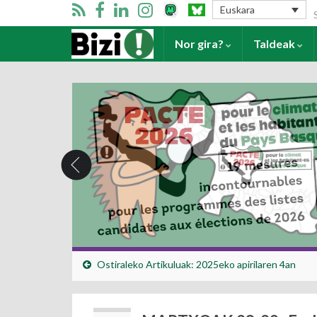
Se
Euskara
Harrera
Nor gira?
Taldeak
Ostiraleko Artikuluak: 2025eko apirilaren 4an