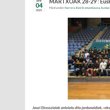
MARTXOAK 28-29 : Euska
APR
04
Filed under
Harrera
,
Bizirik emankizuna
,
Euskar
2025
Jauzi Ekosozialak antolatu ditu jardunaldiak, «eko