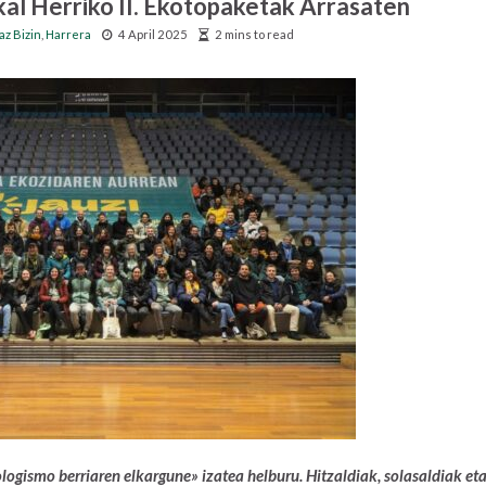
l Herriko II. Ekotopaketak Arrasaten
az Bizin
,
Harrera
4 April 2025
2 mins to read
logismo berriaren elkargune» izatea helburu. Hitzaldiak, solasaldiak et