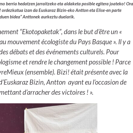
smo berria hedatzen jarraitzeko eta aldaketa posible egitera joateko! Or
! ordezkatua izan da Euskaraz Bizin-eko Antton eta Elise-en parte
 duen bidea” Anttonek aurkeztu duelarik.
nement “Ekotopaketak”, dans le but d’être un «
au mouvement écologiste du Pays Basque ». Il y a
 des débats et des événements culturels. Pour
cologisme et rendre le changement possible ! Parce
ivreMieux (ensemble). Bizi! était présente avec la
 d’Euskaraz Bizin, Antton ayant eu l’occasion de
ettant d’arracher des victoires ! ».