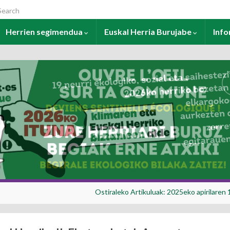
arch for:
Herrien segimendua
Euskal Herria Burujabe
Inf
Ostiraleko Artikuluak: 2025eko apirilaren 