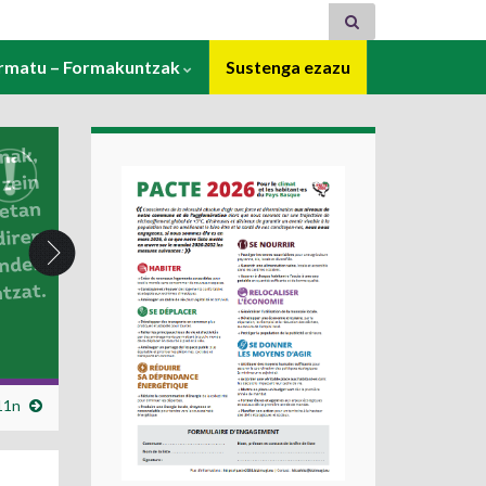
ormatu – Formakuntzak
Sustenga ezazu
11n