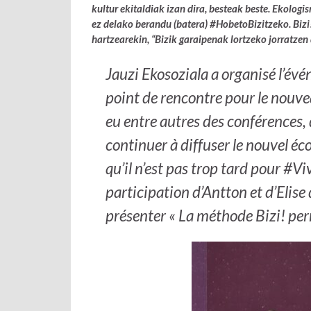
kultur ekitaldiak izan dira, besteak beste. Ekologi
ez delako berandu (batera) #HobetoBizitzeko. Bizi
hartzearekin, “Bizik garaipenak lortzeko jorratzen
Jauzi Ekosoziala a organisé l’évé
point de rencontre pour le nouve
eu entre autres des conférences,
continuer à diffuser le nouvel é
qu’il n’est pas trop tard pour #V
participation d’Antton et d’Elise
présenter « La méthode Bizi! perm