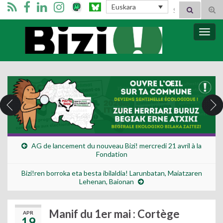
Search for:
Euskara
Tog
sear
for
Bizi Mugimendua
Togg
navig
AG de lancement du nouveau Bizi! mercredi 21 avril à la
Fondation
Bizi!ren borroka eta besta ibilaldia! Larunbatan, Maiatzaren
Lehenan, Baionan
Manif du 1er mai : Cortège
APR
19