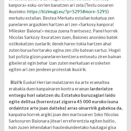
kanpora» esku-orrien banatzen ari zela (Testu osoaren
ikusteko:
https://bizimugi.eu/?p=5295#more-5295
)
merkatu estalian. Bestea Merkatu estalian kokatua zen
panelaren argazkien hartzen ari zen «Sarkosy kanpora!
Milesker Baiona!» mezua zuena frantsesez. Panel horrek
Nicolas Sarkozy itxuratzen zuen, Baiones anonimo batek
ostikokatzen zuelarik; denek haren tokia hartzen ahal
zuten burua hortarako egina zen zilo batean sartuz. Hogei
bat polizia gizon panelaren kentzera entseatu ziren bainan
gibelerat egin behar izan zuten merkatuan erosketen
egiten ari zen jendeen protestak ikusirik.
Bizi!k
Euskal Herrian maiatzaren 6a arte eramaitea
erabakia duen kanpainaren kontra eraman
larderiatze
entsegu hori salatzen du. Estatuko buruzagiari laido
egite delitua (horrentzat zigorra 45 000 euroko isuna
ordaintze arte joan daiteke) arras oinarririk gabekoa da,
kanpaina horrek argiki joan den martxoaren 1eko Nicolas
Sarkosyren Baionara jiteari erreferentzia egiten baitio,
hain zuzen lehendakari hauteskundeetako hautagai gisa