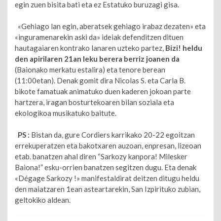
egin zuen bisita bati eta ez Estatuko buruzagi gisa.
«Gehiago lan egin, aberatsek gehiago irabaz dezaten» eta
«inguramenarekin aski da» ideiak defenditzen dituen
hautagaiaren kontrako lanaren uzteko partez,
Bizi! heldu
den apirilaren 21an leku berera berriz joanen da
(Baionako merkatu estalira) eta tenore berean
(11:00etan). Denak gomit dira Nicolas S. eta Carla B.
bikote famatuak animatuko duen kaderen jokoan parte
hartzera, iragan bosturtekoaren bilan soziala eta
ekologikoa musikatuko baitute.
PS :
Bistan da, gure Cordiers karrikako 20-22 egoitzan
errekuperatzen eta bakotxaren auzoan, enpresan, lizeoan
etab. banatzen ahal diren “Sarkozy kanpora! Milesker
Baiona!” esku-orrien banatzen segitzen dugu. Eta denak
«Dégage Sarkozy !» manifestaldirat deitzen ditugu heldu
den maiatzaren 1ean asteartarekin, San Izpirituko zubian,
geltokiko aldean.