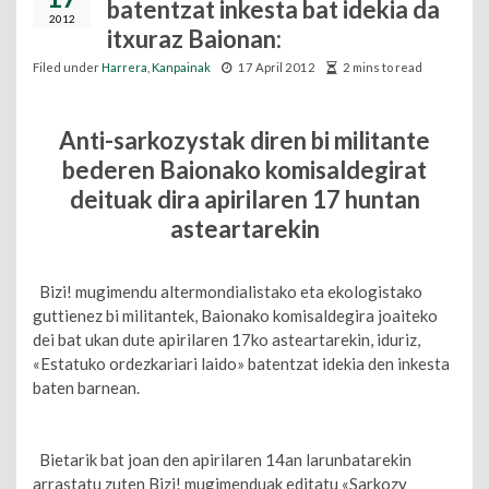
batentzat inkesta bat idekia da
2012
itxuraz Baionan:
Filed under
Harrera
,
Kanpainak
17 April 2012
2 mins to read
Anti-sarkozystak diren bi militante
bederen Baionako komisaldegirat
deituak dira apirilaren 17 huntan
asteartarekin
Bizi! mugimendu altermondialistako eta ekologistako
guttienez bi militantek, Baionako komisaldegira joaiteko
dei bat ukan dute apirilaren 17ko asteartarekin, iduriz,
«Estatuko ordezkariari laido» batentzat idekia den inkesta
baten barnean.
Bietarik bat joan den apirilaren 14an larunbatarekin
arrastatu zuten Bizi! mugimenduak editatu «Sarkozy