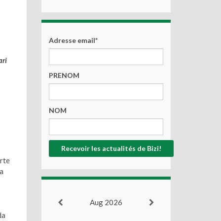
Adresse email*
ari
PRENOM
NOM
rte
ta
Aug 2026
da