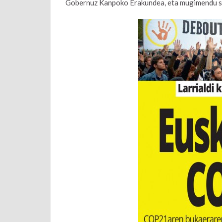
Gobernuz Kanpoko Erakundea, eta mugimendu so