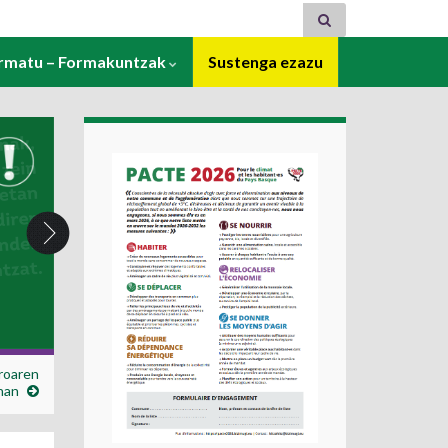
ormatu – Formakuntzak
Sustenga ezazu
aroaren
nan