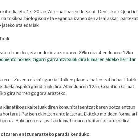
ekitaldia eta 17 :30tan, Alternatibaren Ile Saint-Denis-ko « Quartie
 da tokikoa, biologikoa eta veganoa izanen den atsal askari parteka
 jateko eta edariak.
atuak
luzatua izan den, eta ondorioz azaroaren 29ko eta abenduaren 12ko
omento horiek izigarri garrantzitsuak dira klimaren aldeko herritar
da ere ! Zuzena eta bizigarria litaiken planeta batentzat behar litaizk
iek duela aspaldi gaindituak dira. Abenduaren 12an, Coalition Climat
riko gira horren gogora arazteko.
 klimatikoaz kaltetuak diren komunitateentzat beren botza entzun
a hortarat Parisen ekintzen antolatzerat. Ekiteko moldeen forma ari
 hartuz. Bakearen eta justizia klimatikoaren baitan kokatuko dira.
botzaren entzunarazteko parada kenduko