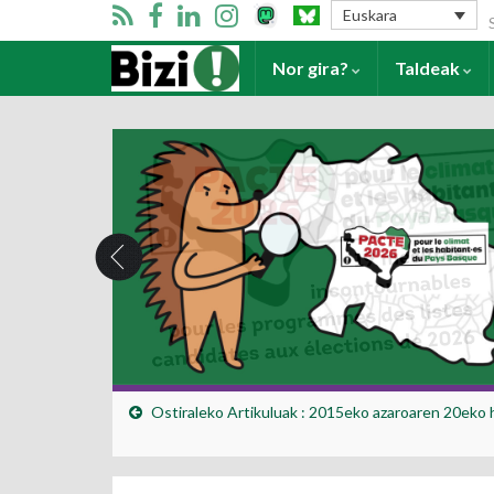
Se
Euskara
Harrera
Nor gira?
Taldeak
Ostiraleko Artikuluak : 2015eko azaroaren 20eko 