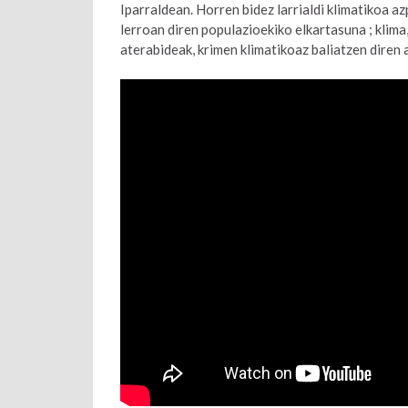
Iparraldean. Horren bidez larrialdi klimatikoa az
lerroan diren populazioekiko elkartasuna ; klima,
aterabideak, krimen klimatikoaz baliatzen diren