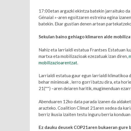
17:00etan argazki ekintza batekin jarraituko da 
Génaial »-aren egoitzaren estreina egina izanen
batekin. Ekar gustian denen artean partekatzeko
Sekulan baino gehiago klimaren alde mobiliz
Nahiz eta larrialdi estatua Frantses Estatuan 
martxa eta mobilizazioak ezezatuak izan diren,
m
mobilizazioarentzat
.
Larrialdi estatua gaur egun larrialdi klimatikoa 
behar minimoak , lerro gorri batzu dira, eta hor
21(**) –aren deiaren haritik, mugimenduan ezar
Abenduaren 12ko data parada izanen da aldaketa
arazteko. Coalition Climat 21aren xedea da kari
berriz ikusia izaiten testu inguru berria konduan
Ez dauku deusek COP21aren bukaeran gure 