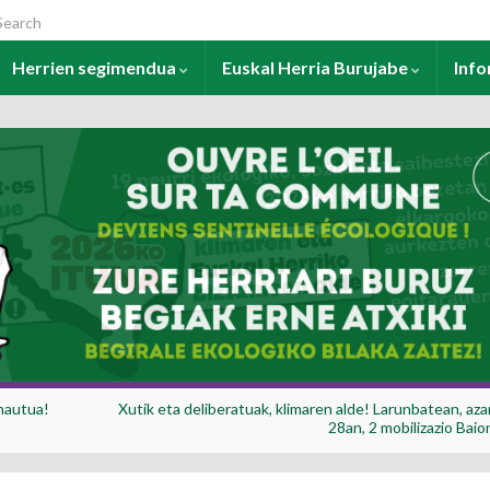
arch for:
Herrien segimendua
Euskal Herria Burujabe
Inf
hautua!
Xutik eta deliberatuak, klimaren alde! Larunbatean, az
28an, 2 mobilizazio Baio