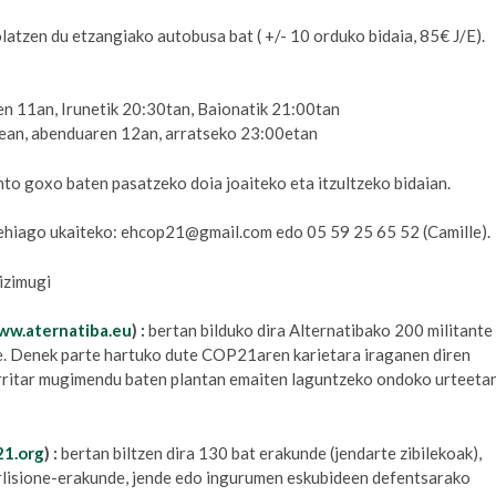
latzen du etzangiako autobusa bat ( +/- 10 orduko bidaia, 85€ J/E).
en 11an, Irunetik 20:30tan, Baionatik 21:00tan
tean, abenduaren 12an, arratseko 23:00etan
to goxo baten pasatzeko doia joaiteko eta itzultzeko bidaian.
ehiago ukaiteko: ehcop21@gmail.com edo 05 59 25 65 52 (Camille).
bizimugi
ww.aternatiba.eu
) :
bertan bilduko dira Alternatibako 200 militante
. Denek parte hartuko dute COP21aren karietara iraganen diren
erritar mugimendu baten plantan emaiten laguntzeko ondoko urteeta
21.org
) :
bertan biltzen dira 130 bat erakunde (jendarte zibilekoak),
 erlisione-erakunde, jende edo ingurumen eskubideen defentsarako