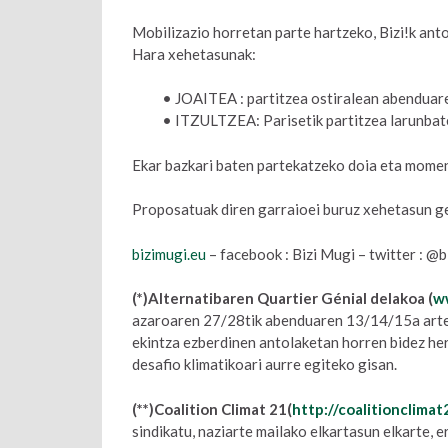
Mobilizazio horretan parte hartzeko, Bizi!k anto
Hara xehetasunak:
• JOAITEA : partitzea ostiralean abenduar
• ITZULTZEA: Parisetik partitzea larunba
Ekar bazkari baten partekatzeko doia eta momen
Proposatuak diren garraioei buruz xehetasun g
bizimugi.eu
– facebook : Bizi Mugi – twitter : @
(*)Alternatibaren Quartier Génial delakoa (
w
azaroaren 27/28tik abenduaren 13/14/15a arte
ekintza ezberdinen antolaketan horren bidez h
desafio klimatikoari aurre egiteko gisan.
(**)Coalition Climat 21(
http://coalitionclimat
sindikatu, naziarte mailako elkartasun elkarte,