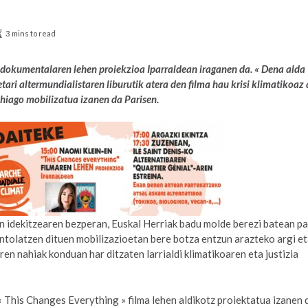
3 mins to read
dokumentalaren lehen proiekzioa Iparraldean iraganen da. « Dena alda
ari altermundialistaren liburutik atera den filma hau krisi klimatikoaz 
hiago mobilizatua izanen da Parisen.
idekitzearen bezperan, Euskal Herriak badu molde berezi batean pa
ntolatzen dituen mobilizazioetan bere botza entzun arazteko argi e
ren nahiak konduan har ditzaten larrialdi klimatikoaren eta justizia
 This Changes Everything » filma lehen aldikotz proiektatua izanen 