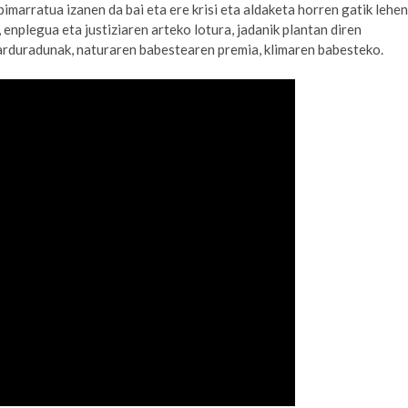
pimarratua izanen da bai eta ere krisi eta aldaketa horren gatik lehen
 enplegua eta justiziaren arteko lotura, jadanik plantan diren
 arduradunak, naturaren babestearen premia, klimaren babesteko.