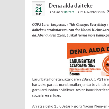
Dena alda daiteke
NOV
21
Filed under
Harrera
21 November 2015
2015
COP21aren bezperan, « This Changes Everything » 
daiteke » arrakatatsua izan den Naomi Kleine kazet
da. Abenduaren 12an, Euskal Herria inoiz baino ge
Larunbata honetan, azaroaren 28an, COP21aren 
hartzeko parada mundu mailan jendarte zibilak a
garbi arduradun politikoer. Azken hauek herritar
sozialaren arloan.
Arratsaldeko 15:00etarik goiti Naomi Klein-en «