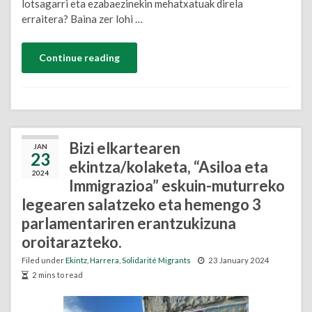
lotsagarri eta ezabaezinekin mehatxatuak direla
erraitera? Baina zer lohi …
Continue reading
Bizi elkartearen
JAN
23
ekintza/kolaketa, “Asiloa eta
2024
Immigrazioa” eskuin-muturreko
legearen salatzeko eta hemengo 3
parlamentariren erantzukizuna
oroitarazteko.
Filed under
Ekintz
,
Harrera
,
Solidarité Migrants
23 January 2024
2 mins to read