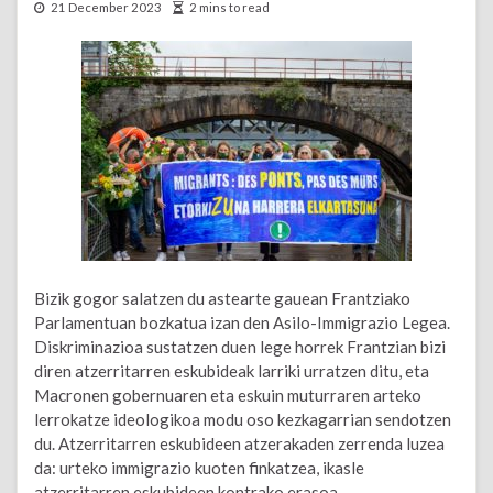
21 December 2023
2 mins to read
Bizik gogor salatzen du astearte gauean Frantziako
Parlamentuan bozkatua izan den Asilo-Immigrazio Legea.
Diskriminazioa sustatzen duen lege horrek Frantzian bizi
diren atzerritarren eskubideak larriki urratzen ditu, eta
Macronen gobernuaren eta eskuin muturraren arteko
lerrokatze ideologikoa modu oso kezkagarrian sendotzen
du. Atzerritarren eskubideen atzerakaden zerrenda luzea
da: urteko immigrazio kuoten finkatzea, ikasle
atzerritarren eskubideen kontrako erasoa, …