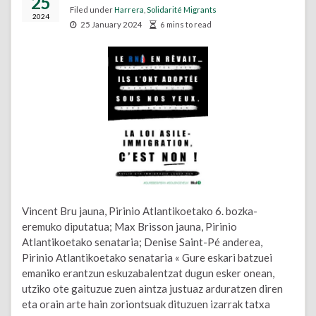
25
Filed under
Harrera
,
Solidarité Migrants
2024
25 January 2024
6 mins to read
Vincent Bru jauna, Pirinio Atlantikoetako 6. bozka-
eremuko diputatua; Max Brisson jauna, Pirinio
Atlantikoetako senataria; Denise Saint-Pé anderea,
Pirinio Atlantikoetako senataria « Gure eskari batzuei
emaniko erantzun eskuzabalentzat dugun esker onean,
utziko ote gaituzue zuen aintza justuaz arduratzen diren
eta orain arte hain zoriontsuak dituzuen izarrak tatxa