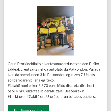
Gaur, Etorkinekilako elkartasunaz arduratzen den Biziko
taldeak prentsaitzinekoa antolatu du Patxondon. Parada
izan da abenduaren 31n Patxondon egin zen 7. Urtats
solidarioaren bilana egiteko.
Ekitaldi honi esker 3.870 euro bildu dira, eta diru hori
osorik hiru elkarteei bideratu zaie: Bestearekin,
Etorkinekin Diakité eta Une école, un toit, des papiers.
Continue reading