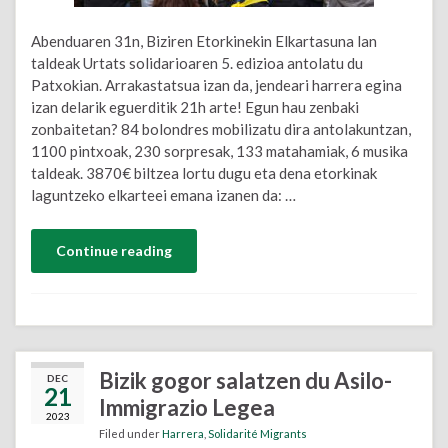
Abenduaren 31n, Biziren Etorkinekin Elkartasuna lan
taldeak Urtats solidarioaren 5. edizioa antolatu du
Patxokian. Arrakastatsua izan da, jendeari harrera egina
izan delarik eguerditik 21h arte! Egun hau zenbaki
zonbaitetan? 84 bolondres mobilizatu dira antolakuntzan,
1100 pintxoak, 230 sorpresak, 133 matahamiak, 6 musika
taldeak. 3870€ biltzea lortu dugu eta dena etorkinak
laguntzeko elkarteei emana izanen da: …
Continue reading
Bizik gogor salatzen du Asilo-
DEC
21
Immigrazio Legea
2023
Filed under
Harrera
,
Solidarité Migrants