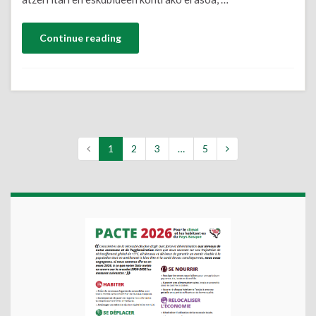
Continue reading
1
2
3
…
5