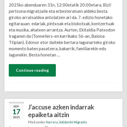
2025ko abenduaren 31n, 12:00etatik 20:00etara, Bizi!
pertsona migratzaile eta erbesteratuen aldeko besta
giroko arratsaldea antolatzen ari da. 7. edizio honetako
egitarauan: edariak, pintxoak eta bixkotxak, kontzertuak
eta musika, ahateen arrantza. Aurten, Ekitaldia Patxodon
iraganen da (Tonneliers-en karrikako 56-an, Baiona
Ttipian). Edonor etor daiteke bertara lagunarteko giroko
momento baten pasatzera, bakarrik, familiarekin edo
lagunekin. Besta honetan …
Continue reading
J’accuse azken indarrak
SEP
17
epaiketa aitzin
2025
Filed under
Harrera
,
Solidarité Migrants