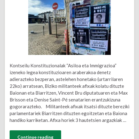
Kontseilu Konstituzionalak “Asiloa eta Immigrazioa”
izeneko legea konstituzioaren araberakoa denetz
adierazteko bezperan, astelehen honetako (urtarrilaren
22ko) arratsean, Biziko militanteek afixak kolatu dituzte
Baionan eta Biarritzen, Vincent Bru diputatuaren eta Max
Brisson eta Denise Saint-Pé senatarien erantzukizuna
gogorarazteko. Militanteek afixak itsatsi dituzte bereziki
parlamentariek Biarritzen dituzten egoitzetan eta Baiona
handiko karriketan. Afixa horiek 3 hautetsien argazkiak …
Continue reading