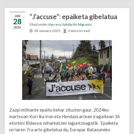
“J’accuse”: epaiketa gibelatua
JAN
28
Filed under
Harrera
,
Solidarité Migrants
2025
28 January 2025
2 mins to read
Zazpi militante epaitu behar zituzten gaur, 2024ko
martxoan Korrika Irun eta Hendaia artean iragaitean 36
etorkini Bidasoa zeharkatzen laguntzeagatik. Epaiketa
urriaren 7ra arte gibelatua da, Europar Batasuneko