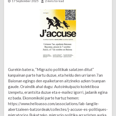
17 September 2025
2 mins to read
Gurekin batera, “Migrazio politikak salatzen ditut”
kanpainan parte hartu duzue, eta heldu den urriaren 7an
Baionan egingo den epaiketaren aitzineko azken txanpan
gaude. Oraindik ahal dugu: Autoinkulpazio kolektiboa
izenpetu, erantsita duzue eta e-mailez igorri, jadanik egina
ez bada. Ekonomikoki parte hartuz hemen:
https://www.helloasso.com/associations/lab-langile-
abertzaleen-batzordeak/collectes/j-accuse-es-politiques-
migratorios Bukatzeko, migrazio politika arrazisten aurka