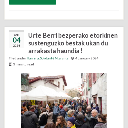
Urte Berri bezperako etorkinen
JAN
04
sustenguzko bestak ukan du
2024
arrakasta haundia !
Filed under
Harrera
,
Solidarité Migrants
4 January 2024
3 mins to read