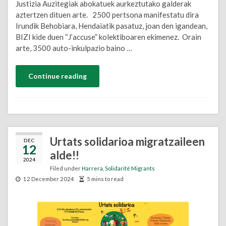
Justizia Auzitegiak abokatuek aurkeztutako galderak
aztertzen dituen arte. 2500 pertsona manifestatu dira
Irundik Behobiara, Hendaiatik pasatuz, joan den igandean,
BIZI kide duen “J’accuse” kolektiboaren ekimenez. Orain
arte, 3500 auto-inkulpazio baino …
Continue reading
Urtats solidarioa migratzaileen
DEC
12
alde!!
2024
Filed under
Harrera
,
Solidarité Migrants
12 December 2024
5 mins to read