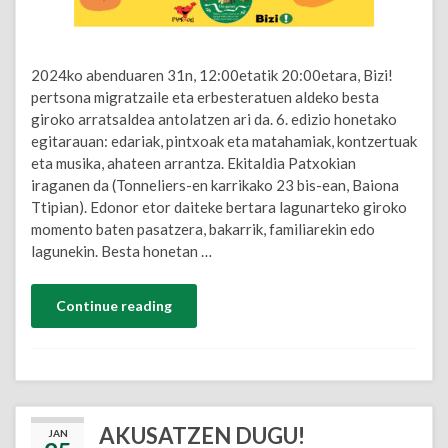
2024ko abenduaren 31n, 12:00etatik 20:00etara, Bizi!
pertsona migratzaile eta erbesteratuen aldeko besta
giroko arratsaldea antolatzen ari da. 6. edizio honetako
egitarauan: edariak, pintxoak eta matahamiak, kontzertuak
eta musika, ahateen arrantza. Ekitaldia Patxokian
iraganen da (Tonneliers-en karrikako 23 bis-ean, Baiona
Ttipian). Edonor etor daiteke bertara lagunarteko giroko
momento baten pasatzera, bakarrik, familiarekin edo
lagunekin. Besta honetan …
Continue reading
AKUSATZEN DUGU!
JAN