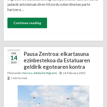
jadanik antolatuak diren hitzordu ezberdinetan parte
hartzera …
Continue reading
Pausa Zentroa: elkartasuna
FEB
14
ezinbestekoa da Estatuaren
2025
geldirik egotearen kontra
Filed under
Harrera
,
Solidarité Migrants
14 February 2025
1 min to read