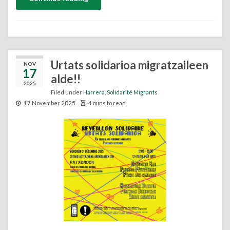
Urtats solidarioa migratzaileen
NOV
17
alde!!
2025
Filed under
Harrera
,
Solidarité Migrants
17 November 2025
4 mins to read