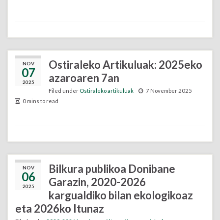
Ostiraleko Artikuluak: 2025eko
NOV
07
azaroaren 7an
2025
Filed under
Ostiraleko artikuluak
7 November 2025
0 mins to read
Bilkura publikoa Donibane
NOV
06
Garazin, 2020-2026
2025
kargualdiko bilan ekologikoaz
eta 2026ko Itunaz