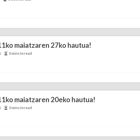
011ko maiatzaren 27ko hautua!
1
0 mins to read
011ko maiatzaren 20eko hautua!
1
0 mins to read