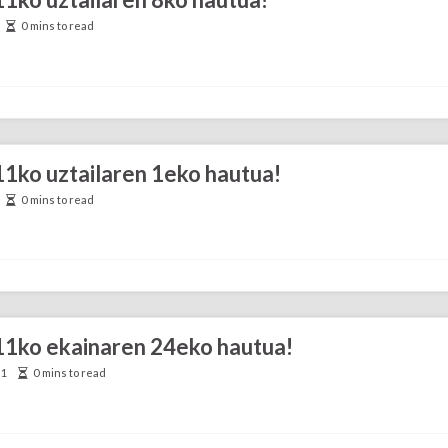
0 mins to read
11ko uztailaren 1eko hautua!
0 mins to read
011ko ekainaren 24eko hautua!
11
0 mins to read