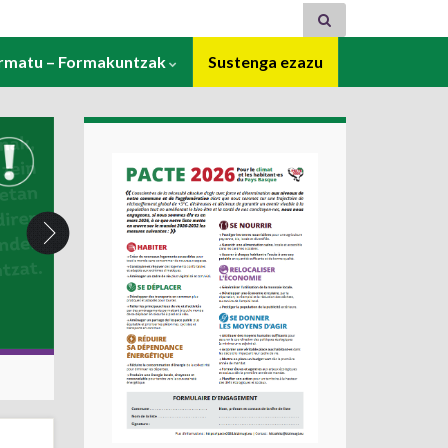
ormatu – Formakuntzak
Sustenga ezazu