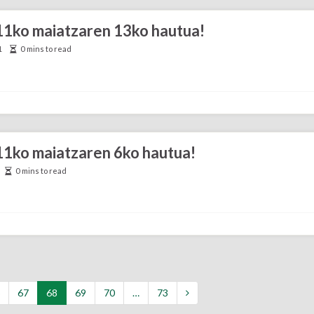
011ko maiatzaren 13ko hautua!
1
0 mins to read
011ko maiatzaren 6ko hautua!
0 mins to read
67
68
69
70
…
73