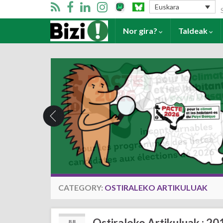
Se
Euskara
Harrera
Nor gira?
Taldeak
CATEGORY:
OSTIRALEKO ARTIKULUAK
Ostiraleko Artikuluak : 20
JUL