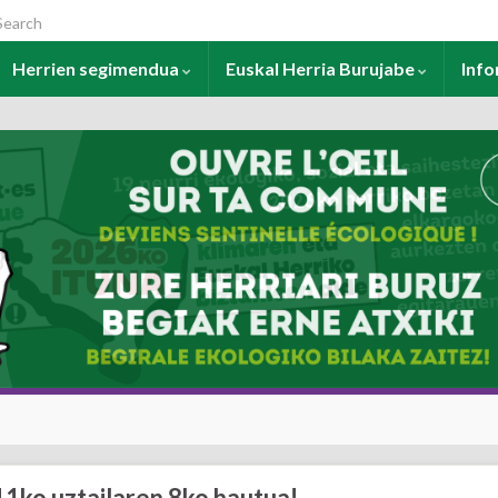
arch for:
Herrien segimendua
Euskal Herria Burujabe
Inf
11ko uztailaren 8ko hautua!