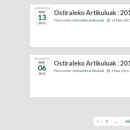
Ostiraleko Artikuluak : 2
MAY
13
Filed under
Ostiraleko artikuluak
13 May 201
2011
Ostiraleko Artikuluak : 2
MAY
06
Filed under
Ostiraleko artikuluak
6 May 2011
2011
1
…
66