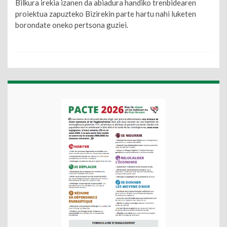
Bilkura irekia izanen da abiadura handiko trenbidearen
proiektua zapuzteko Bizirekin parte hartu nahi luketen
borondate oneko pertsona guziei.