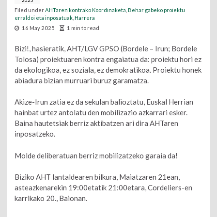
2025
Filed under
AHTaren kontrako Koordinaketa
,
Behar gabeko proiektu
erraldoi eta inposatuak
,
Harrera
16 May 2025
1 min to read
Bizi!, hasieratik, AHT/LGV GPSO (Bordele – Irun; Bordele
Tolosa) proiektuaren kontra engaiatua da: proiektu hori ez
da ekologikoa, ez soziala, ez demokratikoa. Proiektu honek
abiadura bizian murruari buruz garamatza.
Akize-Irun zatia ez da sekulan balioztatu, Euskal Herrian
hainbat urtez antolatu den mobilizazio azkarrari esker.
Baina hautetsiak berriz aktibatzen ari dira AHTaren
inposatzeko.
Molde deliberatuan berriz mobilizatzeko garaia da!
Biziko AHT lantaldearen bilkura, Maiatzaren 21ean,
asteazkenarekin 19:00etatik 21:00etara, Cordeliers-en
karrikako 20., Baionan.