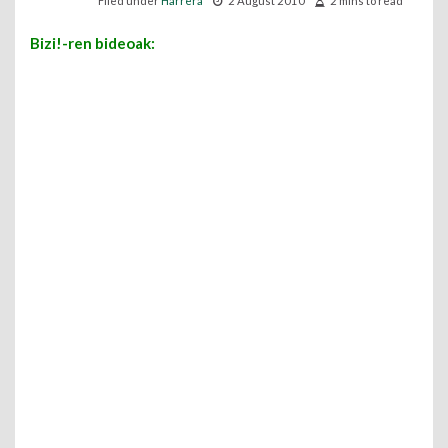
Filed under
Harrera
2 August 2010
2 mins to read
Bizi!-ren bideoak: