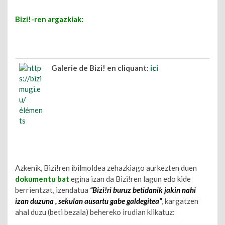
Bizi!-ren argazkiak:
Galerie de Bizi! en cliquant:
ici
Azkenik, Bizi!ren ibilmoldea zehazkiago aurkezten duen
dokumentu bat
egina izan da Bizi!ren lagun edo kide
berrientzat, izendatua
“Bizi!ri buruz betidanik jakin nahi
izan duzuna , sekulan ausartu gabe galdegitea”
, kargatzen
ahal duzu (beti bezala) behereko irudian klikatuz: