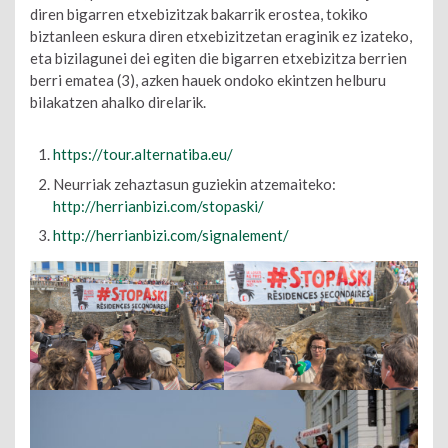
diren bigarren etxebizitzak bakarrik erostea, tokiko
biztanleen eskura diren etxebizitzetan eraginik ez izateko,
eta bizilagunei dei egiten die bigarren etxebizitza berrien
berri ematea (3), azken hauek ondoko ekintzen helburu
bilakatzen ahalko direlarik.
https://tour.alternatiba.eu/
Neurriak zehaztasun guziekin atzemaiteko:
http://herrianbizi.com/stopaski/
http://herrianbizi.com/signalement/