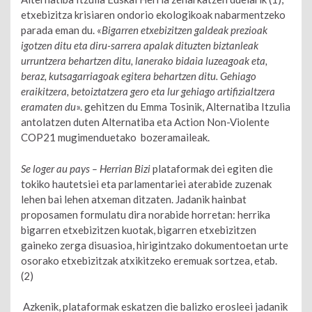
etxebizitza krisiaren ondorio ekologikoak nabarmentzeko
parada eman du. «
Bigarren etxebizitzen galdeak prezioak
igotzen ditu eta diru-sarrera apalak dituzten biztanleak
urruntzera behartzen ditu, lanerako bidaia luzeagoak eta,
beraz, kutsagarriagoak egitera behartzen ditu. Gehiago
eraikitzera, betoiztatzera gero eta lur gehiago artifizialtzera
eramaten du
». gehitzen du Emma Tosinik, Alternatiba Itzulia
antolatzen duten Alternatiba eta Action Non-Violente
COP21 mugimenduetako bozeramaileak.
Se loger au pays – Herrian Bizi
plataformak dei egiten die
tokiko hautetsiei eta parlamentariei aterabide zuzenak
lehen bai lehen atxeman ditzaten. Jadanik hainbat
proposamen formulatu dira norabide horretan: herrika
bigarren etxebizitzen kuotak, bigarren etxebizitzen
gaineko zerga disuasioa, hirigintzako dokumentoetan urte
osorako etxebizitzak atxikitzeko eremuak sortzea, etab.
(2)
Azkenik, plataformak eskatzen die balizko erosleei jadanik