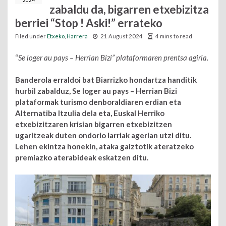
2024
zabaldu da, bigarren etxebizitza
berriei “Stop ! Aski!” errateko
Filed under
Etxeko
,
Harrera
21 August 2024
4 mins to read
“
Se loger au pays – Herrian Bizi” plataformaren prentsa agiria.
Banderola erraldoi bat Biarrizko hondartza handitik
hurbil zabalduz, Se loger au pays – Herrian Bizi
plataformak turismo denboraldiaren erdian eta
Alternatiba Itzulia dela eta, Euskal Herriko
etxebizitzaren krisian bigarren etxebizitzen
ugaritzeak duten ondorio larriak agerian utzi ditu.
Lehen ekintza honekin, ataka gaiztotik ateratzeko
premiazko aterabideak eskatzen ditu.