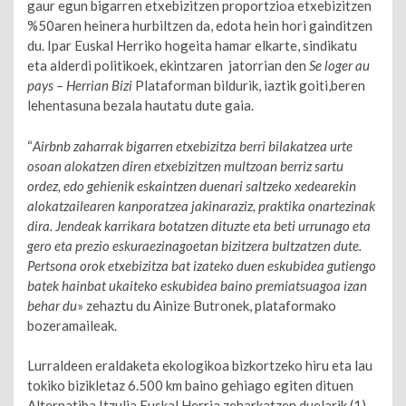
gaur egun bigarren etxebizitzen proportzioa etxebizitzen
%50aren heinera hurbiltzen da, edota hein hori gainditzen
du. Ipar Euskal Herriko hogeita hamar elkarte, sindikatu
eta alderdi politikoek, ekintzaren jatorrian den
Se loger au
pays – Herrian Bizi
Plataforman bildurik, iaztik goiti,beren
lehentasuna bezala hautatu dute gaia.
“
Airbnb zaharrak bigarren etxebizitza berri bilakatzea urte
osoan alokatzen diren etxebizitzen multzoan berriz sartu
ordez, edo gehienik eskaintzen duenari saltzeko xedearekin
alokatzailearen kanporatzea jakinaraziz, praktika onartezinak
dira. Jendeak karrikara botatzen dituzte eta beti urrunago eta
gero eta prezio eskuraezinagoetan bizitzera bultzatzen dute.
Pertsona orok etxebizitza bat izateko duen eskubidea gutiengo
batek hainbat ukaiteko eskubidea baino premiatsuagoa izan
behar du
» zehaztu du Ainize Butronek, plataformako
bozeramaileak.
Lurraldeen eraldaketa ekologikoa bizkortzeko hiru eta lau
tokiko bizikletaz 6.500 km baino gehiago egiten dituen
Alternatiba Itzulia Euskal Herria zeharkatzen duelarik (1),