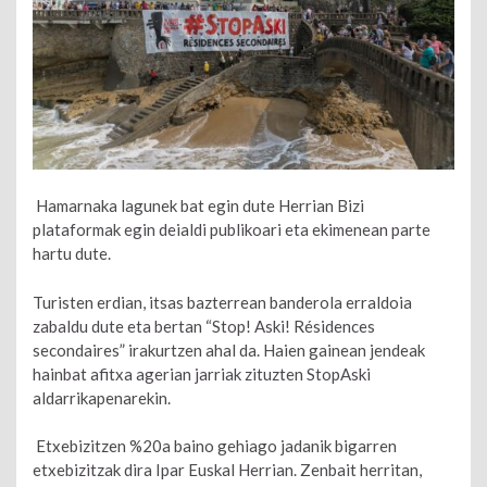
Hamarnaka lagunek bat egin dute Herrian Bizi
plataformak egin deialdi publikoari eta ekimenean parte
hartu dute.
Turisten erdian, itsas bazterrean banderola erraldoia
zabaldu dute eta bertan “Stop! Aski! Résidences
secondaires” irakurtzen ahal da. Haien gainean jendeak
hainbat afitxa agerian jarriak zituzten StopAski
aldarrikapenarekin.
Etxebizitzen %20a baino gehiago jadanik bigarren
etxebizitzak dira Ipar Euskal Herrian. Zenbait herritan,