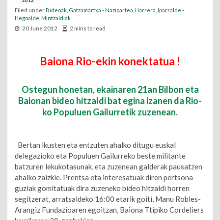
2012
Filed under
Bideoak
,
Gatzamartxa - Nazioartea
,
Harrera
,
Iparralde -
Hegoalde
,
Mintzaldiak
20 June 2012
2 mins to read
Baiona Rio-ekin konektatua !
Ostegun honetan, ekainaren 21an Bilbon eta
Baionan bideo hitzaldi bat egina izanen da Rio-
ko Populuen Gailurretik zuzenean.
Bertan ikusten eta entzuten ahalko ditugu euskal
delegazioko eta Populuen Gailurreko beste militante
batzuren lekukotasunak, eta zuzenean galderak pausatzen
ahalko zaizkie. Prentsa eta interesatuak diren pertsona
guziak gomitatuak dira zuzeneko bideo hitzaldi horren
segitzerat, arratsaldeko 16:00 etarik goiti, Manu Robles-
Arangiz Fundazioaren egoitzan, Baiona Ttipiko Cordeliers