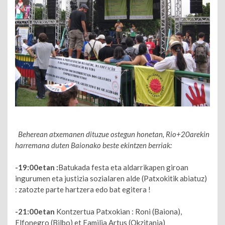
Beherean atxemanen dituzue ostegun honetan, Rio+20arekin
harremana duten Baionako beste ekintzen berriak:
-19:00etan :
Batukada festa eta aldarrikapen giroan
ingurumen eta justizia sozialaren alde (Patxokitik abiatuz)
: zatozte parte hartzera edo bat egitera !
-21:00etan
Kontzertua Patxokian : Roni (Baiona),
Elfonegro (Bilbo) et Familia Artus (Okzitania)