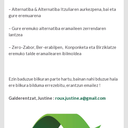
– Alternatiba & Alternatiba Itzuliaren aurkezpena, bai eta
gure eremuarena
– Gure eremuko alternatiba eramaileen zerrendaren
lantzea
– Zero-Zabor, Ber-erabilpen, Konponketa eta Birziklatze
eremuko talde eramailearen ibilmoldea
Ezin baduzue bilkuran parte hartu, bainan nahi bduzue hala
ere bilkura bilduma errezebitu, erantzun emailez !
Galderentzat, Justine :
roux.justine.a@gmail.com