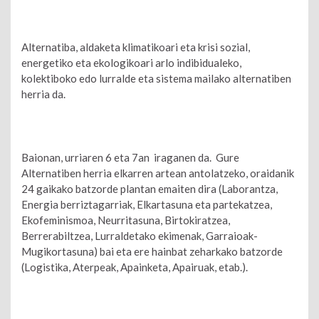
Alternatiba, aldaketa klimatikoari eta krisi sozial,
energetiko eta ekologikoari arlo indibidualeko,
kolektiboko edo lurralde eta sistema mailako alternatiben
herria da.
Baionan, urriaren 6 eta 7an iraganen da. Gure
Alternatiben herria elkarren artean antolatzeko, oraidanik
24 gaikako batzorde plantan emaiten dira (Laborantza,
Energia berriztagarriak, Elkartasuna eta partekatzea,
Ekofeminismoa, Neurritasuna, Birtokiratzea,
Berrerabiltzea, Lurraldetako ekimenak, Garraioak-
Mugikortasuna) bai eta ere hainbat zeharkako batzorde
(Logistika, Aterpeak, Apainketa, Apairuak, etab.).