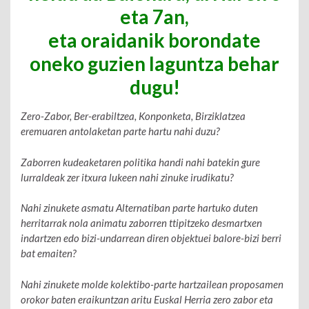
eta 7an,
eta oraidanik borondate
oneko guzien laguntza behar
dugu!
Zero-Zabor, Ber-erabiltzea, Konponketa, Birziklatzea
eremuaren antolaketan parte hartu nahi duzu?
Zaborren kudeaketaren politika handi nahi batekin gure
lurraldeak zer itxura lukeen nahi zinuke irudikatu?
Nahi zinukete asmatu Alternatiban parte hartuko duten
herritarrak nola animatu zaborren ttipitzeko desmartxen
indartzen edo bizi-undarrean diren objektuei balore-bizi berri
bat emaiten?
Nahi zinukete molde kolektibo-parte hartzailean proposamen
orokor baten eraikuntzan aritu Euskal Herria zero zabor eta