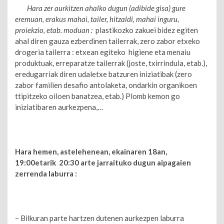
Hara zer aurkitzen ahalko dugun (adibide gisa) gure
eremuan, erakus mahai, tailer, hitzaldi, mahai inguru,
proiekzio, etab. moduan :
plastikozko zakuei bidez egiten
ahal diren gauza ezberdinen tailerrak, zero zabor etxeko
drogeria tailerra : etxean egiteko higiene eta menaiu
produktuak, erreparatze tailerrak (joste, txirrindula, etab.),
eredugarriak diren udaletxe batzuren iniziatibak (zero
zabor familien desafio antolaketa, ondarkin organikoen
ttipitzeko oiloen banatzea, etab.) Plomb kemon go
iniziatibaren aurkezpena,…
Hara hemen, astelehenean, ekainaren 18an,
19:00etarik 20:30 arte jarraituko dugun aipagaien
zerrenda laburra :
– Bilkuran parte hartzen dutenen aurkezpen laburra