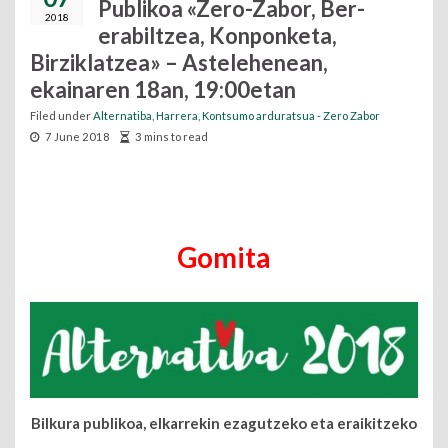
Publikoa «Zero-Zabor, Ber-
2018
erabiltzea, Konponketa,
Birziklatzea» – Astelehenean,
ekainaren 18an, 19:00etan
Filed under
Alternatiba
,
Harrera
,
Kontsumo arduratsua - Zero Zabor
7 June 2018
3 mins to read
​
Gomita
Bilkura publikoa, elkarrekin ezagutzeko eta eraikitzeko