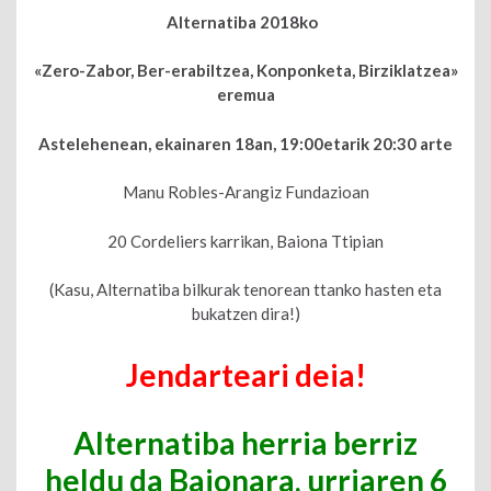
Alternatiba 2018ko
«Zero-Zabor, Ber-erabiltzea, Konponketa, Birziklatzea»
eremua
Astelehenean, ekainaren 18an, 19:00etarik 20:30 arte
Manu Robles-Arangiz Fundazioan
20 Cordeliers karrikan, Baiona Ttipian
(Kasu, Alternatiba bilkurak tenorean ttanko hasten eta
bukatzen dira!)
Jendarteari deia!
Alternatiba herria berriz
heldu da Baionara, urriaren 6