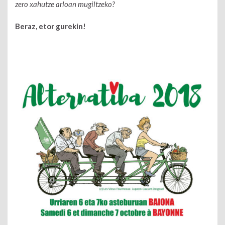
zero xahutze arloan mugiltzeko?
Beraz, etor gurekin!
​