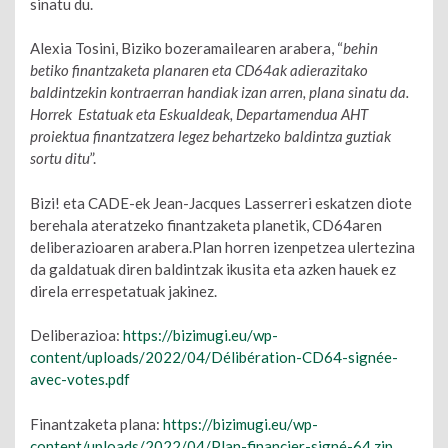
sinatu du.
Alexia Tosini, Biziko bozeramailearen arabera, “
behin
betiko finantzaketa planaren eta CD64ak adierazitako
baldintzekin kontraerran handiak izan arren, plana sinatu da.
Horrek Estatuak eta Eskualdeak, Departamendua AHT
proiektua finantzatzera legez behartzeko baldintza guztiak
sortu ditu
”.
Bizi! eta CADE-ek Jean-Jacques Lasserreri eskatzen diote
berehala ateratzeko finantzaketa planetik, CD64aren
deliberazioaren arabera.Plan horren izenpetzea ulertezina
da galdatuak diren baldintzak ikusita eta azken hauek ez
direla errespetatuak jakinez.
Deliberazioa:
https://bizimugi.eu/wp-
content/uploads/2022/04/Délibération-CD64-signée-
avec-votes.pdf
Finantzaketa plana:
https://bizimugi.eu/wp-
content/uploads/2022/04/Plan-financier-signé-64.zip