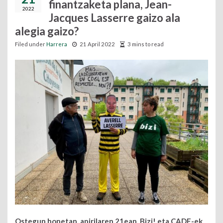
finantzaketa plana, Jean-
2022
Jacques Lasserre gaizo ala
alegia gaizo?
Filed under
Harrera
21 April 2022
3 mins to read
Ostegun honetan, apirilaren 21ean, Bizi! eta CADE-ek