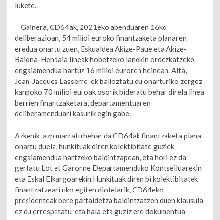
lukete.
Gainera, CD64ak, 2021eko abenduaren 16ko
deliberazioan, 54 milioi euroko finantzaketa planaren
eredua onartu zuen, Eskualdea Akize-Paue eta Akize-
Baiona-Hendaia lineak hobetzeko lanekin ordezkatzeko
engaiamendua hartuz 16 milioi euroren heinean. Alta,
Jean-Jacques Lasserre-ek balioztatu du onarturiko zergez
kanpoko 70 milioi euroak osorik bideratu behar direla linea
berrien finantzaketara, departamentuaren
deliberamenduari kasurik egin gabe.
Azkenik, azpimarratu behar da CD64ak finantzaketa plana
onartu duela, hunkituak diren kolektibitate guziek
engaiamendua hartzeko baldintzapean, eta hori ez da
gertatu Lot et Garonne Departamenduko Kontseiluarekin
eta Eskal Elkargoarekin.Hunkituak diren bi kolektibitatek
finantzatzeari uko egiten diotelarik, CD64eko
presidenteak bere partaidetza baldintzatzen duen klausula
ez du errespetatu eta hala eta guziz ere dokumentua