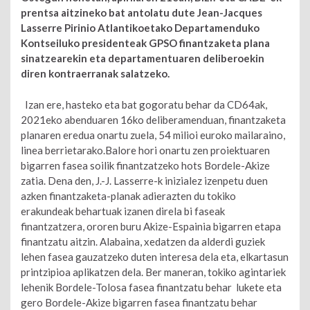
prentsa aitzineko bat antolatu dute Jean-Jacques
Lasserre Pirinio Atlantikoetako Departamenduko
Kontseiluko presidenteak GPSO finantzaketa plana
sinatzearekin eta departamentuaren deliberoekin
diren kontraerranak salatzeko.
Izan ere, hasteko eta bat gogoratu behar da CD64ak,
2021eko abenduaren 16ko deliberamenduan, finantzaketa
planaren eredua onartu zuela, 54 milioi euroko mailaraino,
linea berrietarako.Balore hori onartu zen proiektuaren
bigarren fasea soilik finantzatzeko hots Bordele-Akize
zatia. Dena den, J.-J. Lasserre-k inizialez izenpetu duen
azken finantzaketa-planak adierazten du tokiko
erakundeak behartuak izanen direla bi faseak
finantzatzera, ororen buru Akize-Espainia bigarren etapa
finantzatu aitzin. Alabaina, xedatzen da alderdi guziek
lehen fasea gauzatzeko duten interesa dela eta, elkartasun
printzipioa aplikatzen dela. Ber maneran, tokiko agintariek
lehenik Bordele-Tolosa fasea finantzatu behar lukete eta
gero Bordele-Akize bigarren fasea finantzatu behar