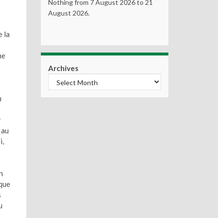
Nothing from 7 August 2026 to 21
August 2026.
 la
ne
Archives
u
r
 au
i,
n
ïque
s
u