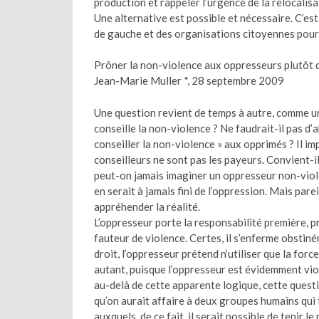
production et rappeler l’urgence de la relocalisa
Une alternative est possible et nécessaire. C’es
de gauche et des organisations citoyennes pour 
Prôner la non-violence aux oppresseurs plutôt 
Jean-Marie Muller *, 28 septembre 2009
Une question revient de temps à autre, comme un
conseille la non-violence ? Ne faudrait-il pas d’
conseiller la non-violence » aux opprimés ? Il i
conseilleurs ne sont pas les payeurs. Convient-il
peut-on jamais imaginer un oppresseur non-violen
en serait à jamais fini de l’oppression. Mais pare
appréhender la réalité.
L’oppresseur porte la responsabilité première, pri
fauteur de violence. Certes, il s’enferme obstin
droit, l’oppresseur prétend n’utiliser que la for
autant, puisque l’oppresseur est évidemment viol
au-delà de cette apparente logique, cette quest
qu’on aurait affaire à deux groupes humains qui t
auxquels, de ce fait, il serait possible de tenir 