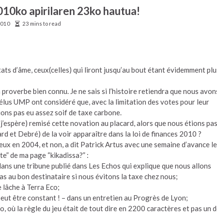
2010ko apirilaren 23ko hautua!
2010
23 mins to read
tats d’âme, ceux(celles) qui liront jusqu’au bout étant évidemment plu
un proverbe bien connu. Je ne sais si l’histoire retiendra que nous avon
 élus UMP ont considéré que, avec la limitation des votes pour leur
ions pas eu assez soif de taxe carbone.
j’espère) remisé cette novation au placard, alors que nous étions pa
card et Debré) de la voir apparaître dans la loi de finances 2010 ?
eux en 2004, et non, a dit Patrick Artus avec une semaine d’avance l
te” de ma page “kikadissa?” :
 dans une tribune publié dans Les Echos qui explique que nous allons
s au bon destinataire si nous évitons la taxe chez nous;
e lâche à Terra Eco;
peut être constant ! – dans un entretien au Progrès de Lyon;
, où la règle du jeu était de tout dire en 2200 caractères et pas un 