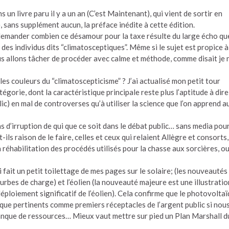
 un livre paru il y a un an (C’est Maintenant), qui vient de sortir en
e, sans supplément aucun, la préface inédite à cette édition.
demander combien ce désamour pour la taxe résulte du large écho que
es individus dits “climatosceptiques”. Même si le sujet est propice à
nous allons tâcher de procéder avec calme et méthode, comme disait je 
les couleurs du “climatoscepticisme” ? J’ai actualisé mon petit tour
gorie, dont la caractéristique principale reste plus l’aptitude à dire
blic) en mal de controverses qu’à utiliser la science que l’on apprend a
as d’irruption de qui que ce soit dans le débat public… sans media pou
ls raison de le faire, celles et ceux qui relaient Allègre et consorts,
réhabilitation des procédés utilisés pour la chasse aux sorcières, ou
i fait un petit toilettage de mes pages sur le solaire; (les nouveautés
bes de charge) et l’éolien (la nouveauté majeure est une illustratio
ploiement significatif de l’éolien). Cela confirme que le photovolta
s que pertinents comme premiers réceptacles de l’argent public si nou
nque de ressources… Mieux vaut mettre sur pied un Plan Marshall d