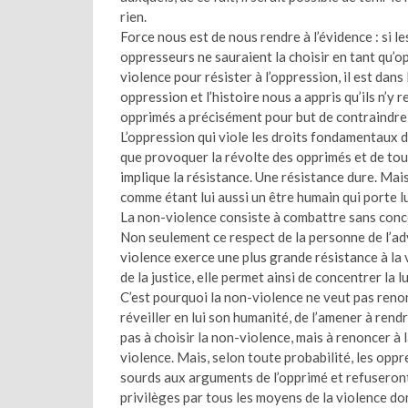
rien.
Force nous est de nous rendre à l’évidence : si l
oppresseurs ne sauraient la choisir en tant qu’op
violence pour résister à l’oppression, il est dan
oppression et l’histoire nous a appris qu’ils n’y 
opprimés a précisément pour but de contraindre l
L’oppression qui viole les droits fondamentaux de
que provoquer la révolte des opprimés et de tous
implique la résistance. Une résistance dure. Mai
comme étant lui aussi un être humain qui porte lu
La non-violence consiste à combattre sans conce
Non seulement ce respect de la personne de l’adve
violence exerce une plus grande résistance à la v
de la justice, elle permet ainsi de concentrer la lu
C’est pourquoi la non-violence ne veut pas renonc
réveiller en lui son humanité, de l’amener à rendre
pas à choisir la non-violence, mais à renoncer à l
violence. Mais, selon toute probabilité, les oppr
sourds aux arguments de l’opprimé et refuseront 
privilèges par tous les moyens de la violence dont