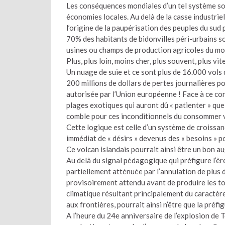
Les conséquences mondiales d’un tel système son
économies locales. Au delà de la casse industriel
l’origine de la paupérisation des peuples du sud
70% des habitants de bidonvilles péri-urbains s
usines ou champs de production agricoles du mo
Plus, plus loin, moins cher, plus souvent, plus vite
Un nuage de suie et ce sont plus de 16.000 vols 
200 millions de dollars de pertes journalières 
autorisée par l’Union européenne ! Face à ce co
plages exotiques qui auront dû « patienter » quel
comble pour ces inconditionnels du consommer vit
Cette logique est celle d’un système de croiss
immédiat de « désirs » devenus des « besoins » p
Ce volcan islandais pourrait ainsi être un bon a
Au delà du signal pédagogique qui préfigure l’ère
partiellement atténuée par l’annulation de plus d
provisoirement attendu avant de produire les 
climatique résultant principalement du caractère
aux frontières, pourrait ainsi n’être que la préf
A l’heure du 24e anniversaire de l’explosion de