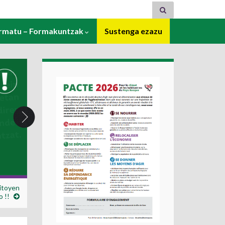
ormatu – Formakuntzak
Sustenga ezazu
citoyen
o !!