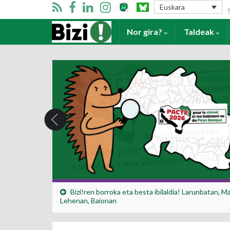
Se
Euskara
Harrera
Nor gira?
Taldeak
Bizi!ren borroka eta besta ibilaldia! Larunbatan, M
Lehenan, Baionan