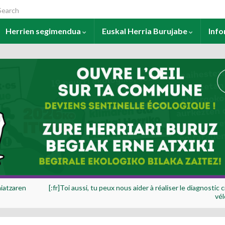
arch for:
Herrien segimendua
Euskal Herria Burujabe
Inf
aiatzaren
[:fr]Toi aussi, tu peux nous aider à réaliser le diagnostic 
vél