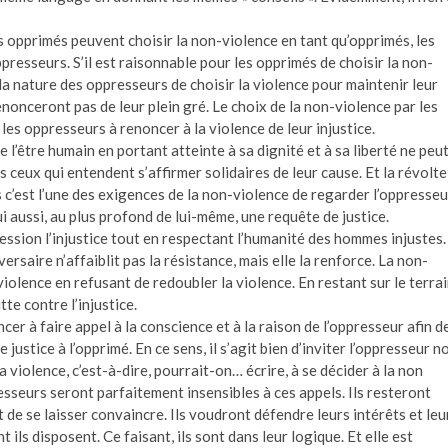
es opprimés peuvent choisir la non-violence en tant qu’opprimés, les
presseurs. S’il est raisonnable pour les opprimés de choisir la non-
s la nature des oppresseurs de choisir la violence pour maintenir leur
renonceront pas de leur plein gré. Le choix de la non-violence par les
es oppresseurs à renoncer à la violence de leur injustice.
 l’être humain en portant atteinte à sa dignité et à sa liberté ne peu
 ceux qui entendent s’affirmer solidaires de leur cause. Et la révolte
s c’est l’une des exigences de la non-violence de regarder l’oppresseu
i aussi, au plus profond de lui-même, une requête de justice.
ssion l’injustice tout en respectant l’humanité des hommes injustes.
rsaire n’affaiblit pas la résistance, mais elle la renforce. La non-
iolence en refusant de redoubler la violence. En restant sur le terra
tte contre l’injustice.
er à faire appel à la conscience et à la raison de l’oppresseur afin d
 justice à l’opprimé. En ce sens, il s’agit bien d’inviter l’oppresseur n
a violence, c’est-à-dire, pourrait-on… écrire, à se décider à la non
esseurs seront parfaitement insensibles à ces appels. Ils resteront
de se laisser convaincre. Ils voudront défendre leurs intérêts et leu
 ils disposent. Ce faisant, ils sont dans leur logique. Et elle est