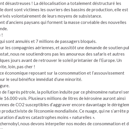
t désastreuses ! La délocalisation a totalement déstructuré les
le dont sont victimes les ouvriers des bassins de production, elle est
 privés volontairement de leurs moyens de subsistance.
ont d’anciens paysans qui forment la masse corvéable des nouvelles
nde.
 !
qui sont annulés et 7 millions de passagers bloqués.
pour les compagnies aériennes, et aussitôt une demande de soutien pu
nstat, nous ne soutiendrons pas les amoureux des safaris et autres
ques jours avant de retrouver le soleil printanier de l’Europe. Un
e, loin, pas cher !
ance économique reposant sur la consommation et l’assouvissement
our le seul bénéfice immédiat d’une minorité.
ugure.
 de l’après pétrole, la pollution induite par ce phénomène naturel se
e 16.000 vols. Plusieurs millions de litres de kérosène auront ainsi
tonnes de CO2 susceptibles d’aggraver encore davantage le dérègle
 productiviste de l’économie mondialisée. Ce nuage, qui ne s’arrête 
iguration d’autres catastrophes moins « naturelles ».
 Tchernobyl, nous devons interpeller nos modes de consommation et 