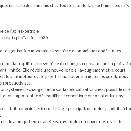
uoi me faire des ennemis chez tout le monde, la prochaine fois il n’y
ie de l’après-pétrole
.net/spip.php?article1085
de l’organisation mondiale du système économique fondé sur les
romet la fragilité d’un système d’échanges reposant sur l’exploitati
ant limitée. Elle révèle une nouvelle fois l’aveuglement et le court
t le seul moteur est le profit immédiat en même temps qu’elle nous
on productiviste.
 un système d’échange fondé sur la délocalisation, n’est possible qu’
t, et en exploitant le déséquilibre économique et social entre pays
se fait par voie aérienne. Il s’agit principalement des produits à fo
…
s verts devront patienter au Kenya avant de retrouver nos étals de