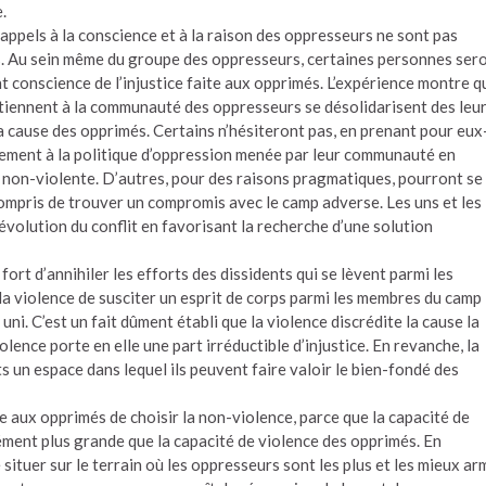
.
 appels à la conscience et à la raison des oppresseurs ne sont pas
. Au sein même du groupe des oppresseurs, certaines personnes ser
 conscience de l’injustice faite aux opprimés. L’expérience montre q
partiennent à la communauté des oppresseurs se désolidarisent des leur
la cause des opprimés. Certains n’hésiteront pas, en prenant pour eux
tement à la politique d’oppression menée par leur communauté en
 non-violente. D’autres, pour des raisons pragmatiques, pourront se
 compris de trouver un compromis avec le camp adverse. Les uns et les
’évolution du conflit en favorisant la recherche d’une solution
fort d’annihiler les efforts des dissidents qui se lèvent parmi les
 la violence de susciter un esprit de corps parmi les membres du camp
uni. C’est un fait dûment établi que la violence discrédite la cause la
violence porte en elle une part irréductible d’injustice. En revanche, la
 un espace dans lequel ils peuvent faire valoir le bien-fondé des
lle aux opprimés de choisir la non-violence, parce que la capacité de
ment plus grande que la capacité de violence des opprimés. En
 situer sur le terrain où les oppresseurs sont les plus et les mieux ar