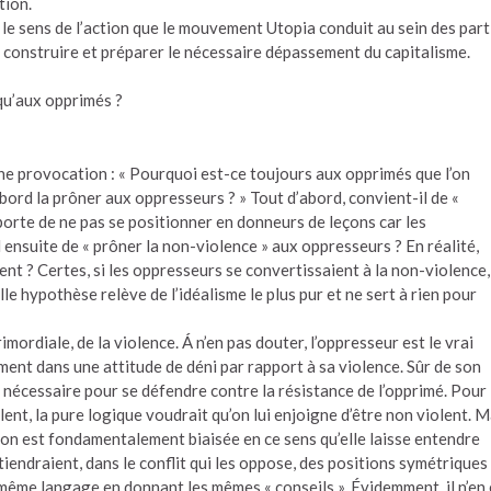
tion.
t le sens de l’action que le mouvement Utopia conduit au sein des part
construire et préparer le nécessaire dépassement du capitalisme.
qu’aux opprimés ?
e provocation : « Pourquoi est-ce toujours aux opprimés que l’on
abord la prôner aux oppresseurs ? » Tout d’abord, convient-il de «
mporte de ne pas se positionner en donneurs de leçons car les
 ensuite de « prôner la non-violence » aux oppresseurs ? En réalité,
t ? Certes, si les oppresseurs se convertissaient à la non-violence, 
ille hypothèse relève de l’idéalisme le plus pur et ne sert à rien pour
mordiale, de la violence. Á n’en pas douter, l’oppresseur est le vrai
ément dans une attitude de déni par rapport à sa violence. Sûr de son
ce nécessaire pour se défendre contre la résistance de l’opprimé. Pour
ent, la pure logique voudrait qu’on lui enjoigne d’être non violent. M
ion est fondamentalement biaisée en ce sens qu’elle laisse entendre
iendraient, dans le conflit qui les oppose, des positions symétriques
le même langage en donnant les mêmes « conseils ». Évidemment, il n’en