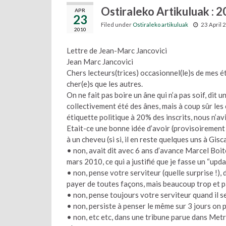
Ostiraleko Artikuluak : 
APR
23
Filed under
Ostiraleko artikuluak
23 April 
2010
Lettre de Jean-Marc Jancovici
Jean Marc Jancovici
Chers lecteurs(trices) occasionnel(le)s de mes é
cher(e)s que les autres.
On ne fait pas boire un âne qui n’a pas soif, dit 
collectivement été des ânes, mais à coup sûr les
étiquette politique à 20% des inscrits, nous n’av
Etait-ce une bonne idée d’avoir (provisoirement 
à un cheveu (si si, il en reste quelques uns à Gis
• non, avait dit avec 6 ans d’avance Marcel Boit
mars 2010, ce qui a justifié que je fasse un “upda
• non, pense votre serviteur (quelle surprise !),
payer de toutes façons, mais beaucoup trop et pa
• non, pense toujours votre serviteur quand il s
• non, persiste à penser le même sur 3 jours on 
• non, etc etc, dans une tribune parue dans Metro