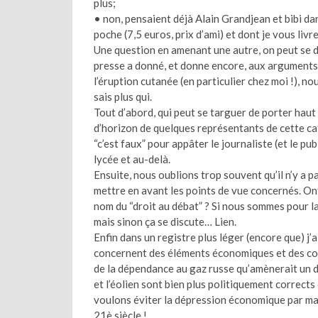
plus;
• non, pensaient déjà Alain Grandjean et bibi dans
poche (7,5 euros, prix d’ami) et dont je vous livr
Une question en amenant une autre, on peut se 
presse a donné, et donne encore, aux arguments d
l’éruption cutanée (en particulier chez moi !), 
sais plus qui.
Tout d’abord, qui peut se targuer de porter haut 
d’horizon de quelques représentants de cette caté
“c’est faux” pour appâter le journaliste (et le pu
lycée et au-delà.
Ensuite, nous oublions trop souvent qu’il n’y a p
mettre en avant les points de vue concernés. Ont-i
nom du “droit au débat” ? Si nous sommes pour la 
mais sinon ça se discute… Lien.
Enfin dans un registre plus léger (encore que) j’a
concernent des éléments économiques et des cour
de la dépendance au gaz russe qu’amènerait un dé
et l’éolien sont bien plus politiquement correct
voulons éviter la dépression économique par ma
21è siècle !