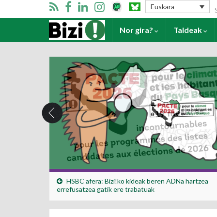
Se
Euskara
Harrera
Nor gira?
Taldeak
HSBC afera: Bizi!ko kideak beren ADNa hartzea
errefusatzea gatik ere trabatuak