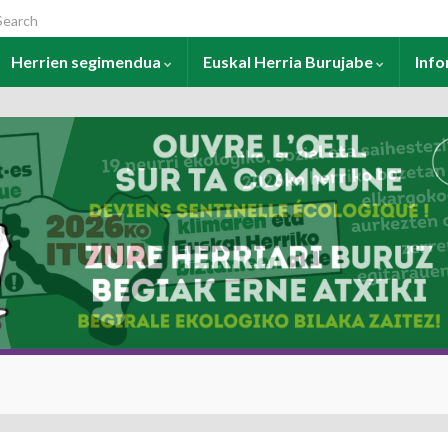
arch for:
Herrien segimendua
Euskal Herria Burujabe
Inf