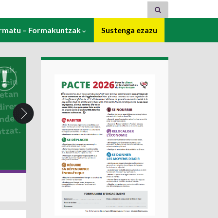
ormatu – Formakuntzak
Sustenga ezazu